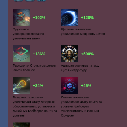
+102%
+128%
Оружейное
Щитовая технология
усовершенствование
увеличивает мощность щитов
увеличивает атаку
+136%
+500%
Технология Структуры делает
Адмирал усиливает атаку,
юниты прочнее
щиты и структуру
+34%
+45%
Лазерная технология
Ионная технология
увеличивает атаку лазерных
увеличивает атаку на 3% за
оборонительных установок и
уровень Крейсерам,
Линейных Крейсеров на 2% за
Уничтожителям и Ионным
уровень
Орудиям