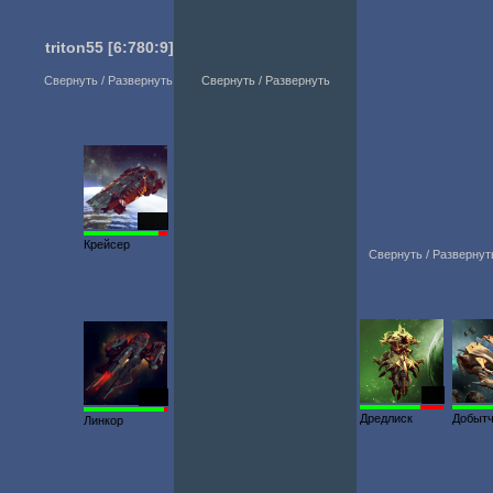
triton55
[6:780:9]
Свернуть / Развернуть
Свернуть / Развернуть
6343
Крейсер
Свернуть / Развернут
118
6112
Дредлиск
Добыт
Линкор