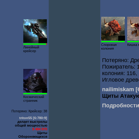
159
1976
Споровая
Кишка 
Линейный
колония
крейсер
Потеряно: Дре
Пожиратель: 1
колония: 116
Игловое древ
nailimiskam
[
35
Щиты Атаку
Космический
странник
Подробност
Потеряно: Крейсер: 38
triton55
[6:780:9]
делает выстрелы
общей мощностью
9 484 970
Щиты
Обороняющихся