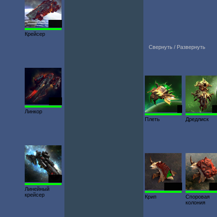
6426
Крейсер
Свернуть / Развернуть
6113
2
1
Линкор
Плеть
Дредлиск
1976
12 900
41
Линейный
крейсер
Крип
Споровая
колония