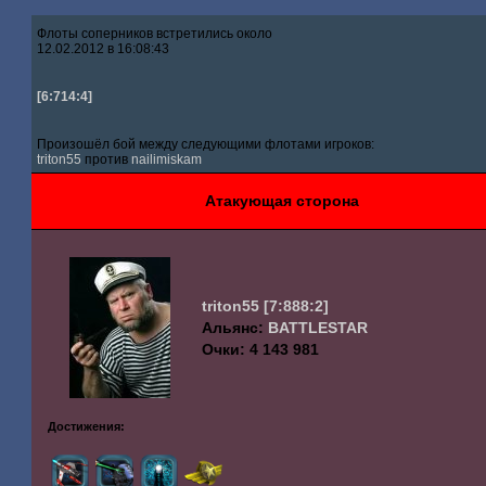
Флоты соперников встретились около
12.02.2012 в 16:08:43
[6:714:4]
Произошёл бой между следующими флотами игроков:
triton55
против
nailimiskam
Атакующая сторона
triton55
[7:888:2]
Альянс:
BATTLESTAR
Очки: 4 143 981
Достижения: