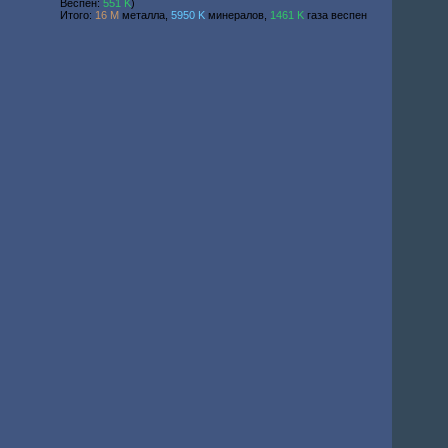
Веспен:
551 K
)
Итого:
16 M
металла,
5950 K
минералов,
1461 K
газа веспен