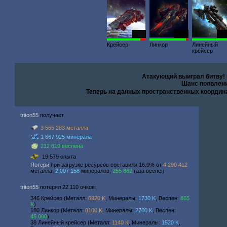
6080
5933
19
Крейсер
Линкор
Линейный
крейсер
Атакующий выиграл битву!
Шанс появлени
Теперь на данных пространственных координ
triton55
получает
3 565 283 металла
1 667 925 минерала
212 619 веспена
19 579 опыта
Потери
при загрузке ресурсов составили 16.9% от
4 290 412
металла,
2 007 158
минералов,
255 862
газа веспен
triton55
потерял 22 110 очков:
346 Крейсер (Металл:
6920 K
, Минералы:
1730 K
, Веспен:
865
K
)
180 Линкор (Металл:
8100 K
, Минералы:
2700 K
, Веспен:
45 000
)
38 Линейный крейсер (Металл:
1140 K
, Минералы:
1520 K
,