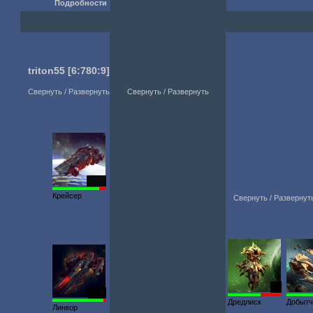
Подробности
triton55
[6:780:9]
Свернуть / Развернуть
Свернуть / Развернуть
6314
Крейсер
Свернуть / Развернут
71
6111
Дредлиск
Добытч
Линкор