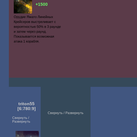
+1500
Орудие Ямато Линейных
Крейсеров выстреливает с
вероятностью 50% в 3 раунде
и затем через раунд.
Показывается возможная
атака 1 корабля.
triton55
[6:780:9]
Свернуть / Развернуть
Свернуть /
Развернуть