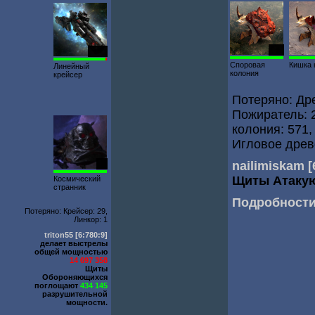
855
1976
Споровая
Кишка 
Линейный
колония
крейсер
Потеряно: Дре
Пожиратель: 2
колония: 571
Игловое древ
nailimiskam
[
35
Щиты Атаку
Космический
странник
Подробност
Потеряно: Крейсер: 29,
Линкор: 1
triton55
[6:780:9]
делает выстрелы
общей мощностью
14 697 358
Щиты
Обороняющихся
поглощают
434 145
разрушительной
мощности.