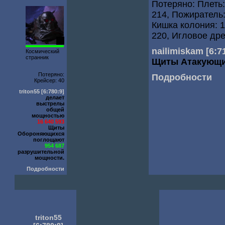
Потеряно: Плеть:
214, Пожиратель:
Кишка колония: 
220, Игловое дре
35
nailimiskam
[6:7
Космический
странник
Щиты Атакующ
Потеряно:
Подробности
Крейсер: 40
triton55
[6:780:9]
делает
выстрелы
общей
мощностью
16 640 593
Щиты
Обороняющихся
поглощают
954 687
разрушительной
мощности.
Подробности
triton55