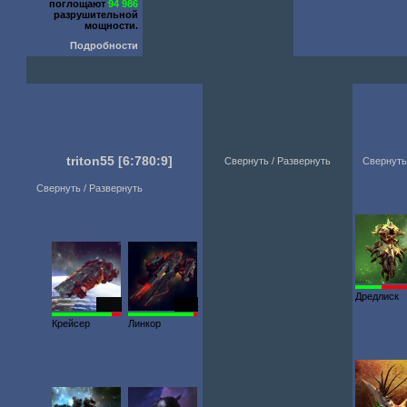
поглощают
94 986
разрушительной
мощности.
Подробности
triton55
[6:780:9]
Свернуть / Развернуть
Свернуть
Свернуть / Развернуть
Дредлиск
6276
6111
Крейсер
Линкор