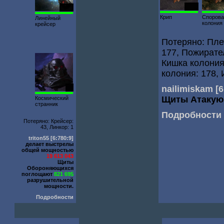
7482
1976
Крип
Споров
Линейный
колония
крейсер
Потеряно: Плет
177, Пожирател
Кишка колония
колония: 178,
nailimiskam
[6
35
Щиты Атакую
Космический
странник
Подробности
Потеряно: Крейсер:
43, Линкор: 1
triton55
[6:780:9]
делает выстрелы
общей мощностью
19 613 043
Щиты
Обороняющихся
поглощают
821 695
разрушительной
мощности.
Подробности