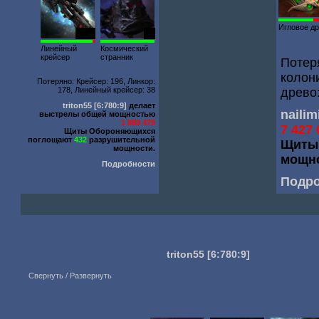
Игловое д
1976
35
Линейный
Космический
крейсер
странник
Потеря
колон
Потеряно: Крейсер: 196, Линкор:
178, Линейный крейсер: 38
древо
triton55
[6:780:9]
делает
naili
выстрелы общей мощностью
1 889 479
7 427 
Щиты Обороняющихся
поглощают
432
разрушительной
Щиты
мощности.
мощно
Подробности
Подр
triton55
[6:780:9]
Свернуть / Развернуть