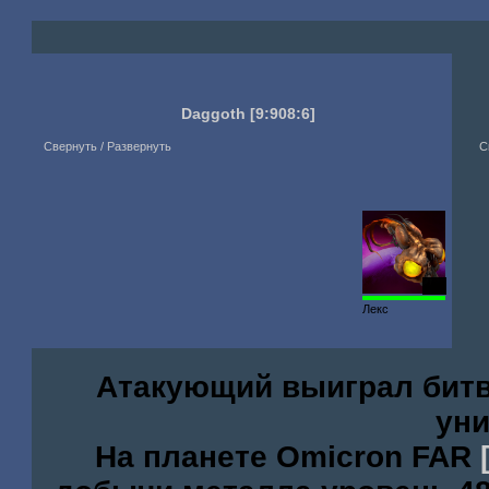
Daggoth
[9:908:6]
Свернуть / Развернуть
С
100
Лекс
Атакующий выиграл битв
ун
На планете Omicron FAR