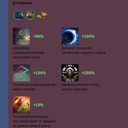
Достижения:
+56%
+104%
Оружейное
Щитовая технология
усовершенствование
увеличивает мощность щитов
увеличивает атаку
+104%
+250%
Технология Структуры делает
Адмирал усиливает атаку,
юниты прочнее
щиты и структуру
+10%
Технология регенерации
восстанавливает % здоровья
за уровень каждый раунд