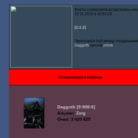
Флоты соперников встретились око
22.11.2012 в 10:54:29
[1:1:2]
Произошёл бой между следующими 
Daggoth
против
ymnik
Атакующая сторона
Daggoth
[9:908:6]
Альянс:
Zerg
Очки: 3 420 825