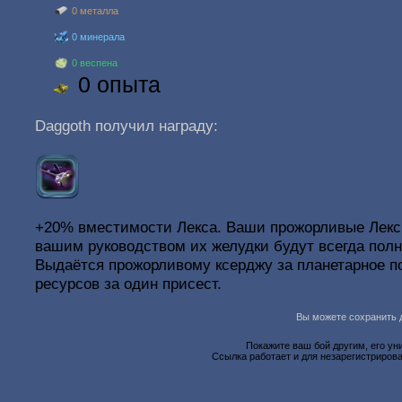
0 металла
0 минерала
0 веспена
0 опыта
Daggoth получил награду:
+20% вместимости Лекса. Ваши прожорливые Лексы
вашим руководством их желудки будут всегда пол
Выдаётся прожорливому ксерджу за планетарное п
ресурсов за один присест.
Вы можете сохранить д
Покажите ваш бой другим, его ун
Ссылка работает и для незарегистрирова