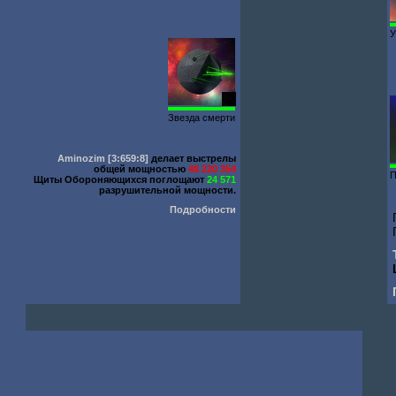
У
88
Звезда смерти
Aminozim
[3:659:8]
делает выстрелы
общей мощностью
48 220 354
П
Щиты Обороняющихся поглощают
24 571
разрушительной мощности.
Подробности