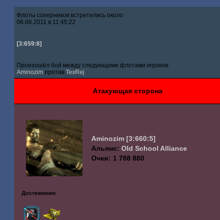
Флоты соперников встретились около
06.06.2011 в 11:45:22
[3:659:8]
Произошёл бой между следующими флотами игроков:
Aminozim
против
TexRej
Атакующая сторона
Aminozim
[3:660:5]
Альянс:
Old School Alliance
Очки: 1 788 880
Достижения: