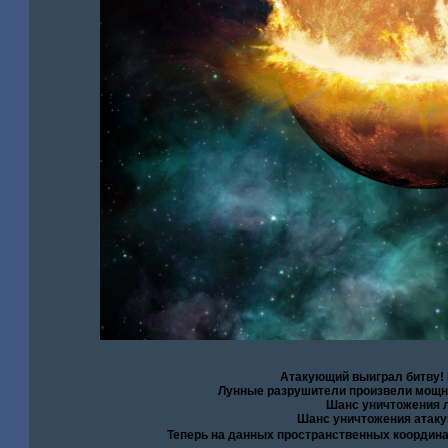
Атакующий выиграл битву!
Лунные разрушители произвели мощну
Шанс уничтожения л
Шанс уничтожения атаку
Теперь на данных пространственных координ