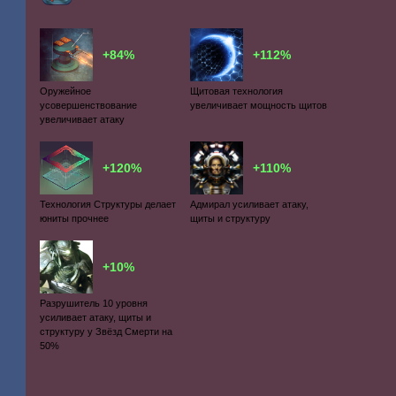
+84%
+112%
Оружейное
Щитовая технология
усовершенствование
увеличивает мощность щитов
увеличивает атаку
+120%
+110%
Технология Структуры делает
Адмирал усиливает атаку,
юниты прочнее
щиты и структуру
+10%
Разрушитель 10 уровня
усиливает атаку, щиты и
структуру у Звёзд Смерти на
50%