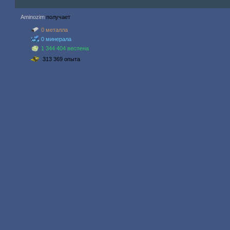
Aminozim
получает
0 металла
0 минерала
1 344 404 веспена
313 369 опыта