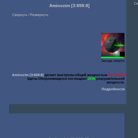
Св
Aminozim
[3:659:8]
Свернуть / Развернуть
88
Звезда смерти
Aminozim
[3:659:8]
делает выстрелы общей мощностью
43 330 870
Щиты Обороняющихся поглощают
2936
разрушительной
мощности.
Подробности