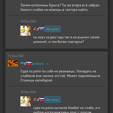
Зачем шпионишь Крыса? Ты же вчера всё забрал.
Никого слабее не можешь в секторе найти.
18
Янв
2022
Abradox
ты неуч за два года так и не выучил зачем
шпионят, и тем более повторно?
15
Янв
2022
-
andfore
Судя по репе ты себя не уважаешь. Нападать на
слабаков вне закона-отстой. Может поднимешься.
Станешь капибарой.
18
Янв
2022
Abradox
судя по репе нытиков бомбит не слабо, и я
люблю когда вежливы друг с другом