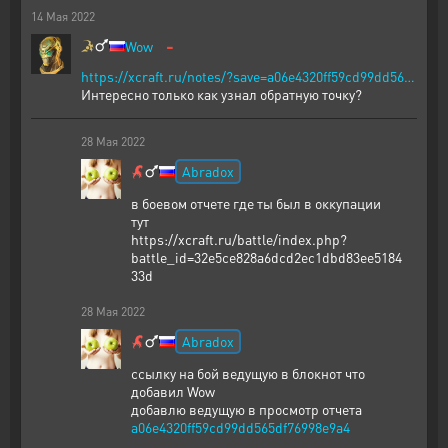
14
Мая
2022
-
Wow
https://xcraft.ru/notes/?save=a06e4320ff59cd99dd56…
Интересно только как узнал обратную точку?
28
Мая
2022
Abradox
в боевом отчете где ты был в оккупации
тут
https://xcraft.ru/battle/index.php?
battle_id=32e5ce828a6dcd2ec1dbd83ee5184
33d
28
Мая
2022
Abradox
ссылку на бой ведущую в блокнот что
добавил Wow
добавлю ведущую в просмотр отчета
a06e4320ff59cd99dd565df76998e9a4