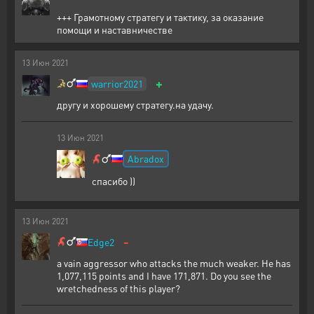
+++ Грамотному стратегу и тактику, за оказание
помощи и наставничестве
13
Июн
2021
+
warrior2021
другу и хорошему стратегу.на удачу.
13
Июн
2021
Abradox
спасибо ))
13
Июн
2021
-
Edge2
a vain aggressor who attacks the much weaker. He has
1,077,115 points and I have 171,871. Do you see the
wretchedness of this player?