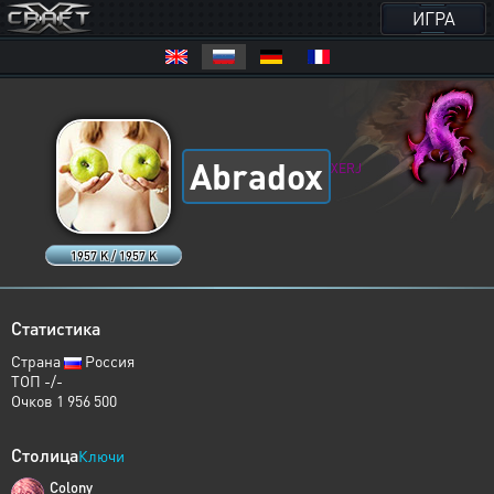
ИГРА
Abradox
XERJ
1957 K / 1957 K
Статистика
Страна
Россия
ТОП -/-
Очков 1 956 500
Столица
Ключи
Colony