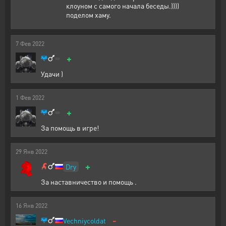
клоуном с самого начала беседы.))))
поделом хаму.
7
Фев
2022
+
Удачи )
1
Фев
2022
+
За помощь в игре!
29
Янв
2022
+
Dry
За наставничество и помощь .
16
Янв
2022
-
Vechniycoldat