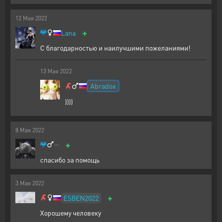
12
Мая
2022
+
Lana
С благодарностью и наилучшими пожеланиями!
13
Мая
2022
Abradox
))))
8
Мая
2022
+
спасибо за помощь
3
Мая
2022
+
ESBEN2022
Хорошему человеку