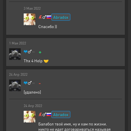
3
Мая
2022
Abradox
Спасибо ))
1
Мая
2022
+
Thx 4 Help 🤝
24
Апр
2022
-
[удалено]
24
Апр
2022
Abradox
Балабол твоё имя, ну и хам по жизни.
никто не идет договариваться называя