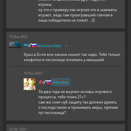
игроки,
ну это к примеру как игроки что в шахматы
играют, ведь там проигравший говном в
лицо победителю не плюёт . :D
15
Янв
2022
-
Vechniycoldat
Крыса.Если вне закона значит так надо. Тебе только
конфетки в песочнице отнимать у малышей.
18
Янв
2022
Abradox
За два года не выучил основы игрового
процесса, тебе точно 21+?
сам же снял нуб защиту так должен думать
о последствиях и принимать меры, причем
тут песочница?
23
Авг
2021