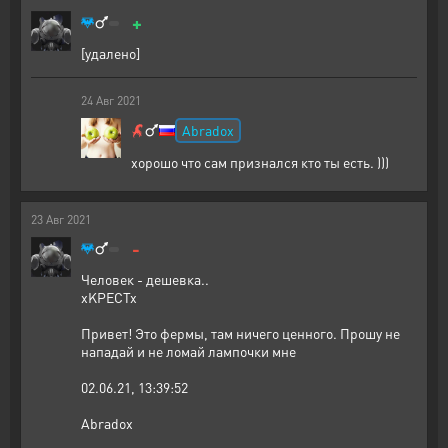
+
[удалено]
24
Авг
2021
Abradox
хорошо что сам признался кто ты есть. )))
23
Авг
2021
-
Человек - дешевка..
xKPECTx
Привет! Это фермы, там ничего ценного. Прошу не
нападай и не ломай лампочки мне
02.06.21, 13:39:52
Abradox