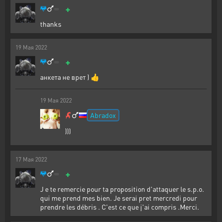
+
thanks
19
Мая
2022
+
анкета не врет ) 👍
19
Мая
2022
Abradox
)))
17
Мая
2022
+
J e te remercie pour ta proposition d'attaquer le s.p.o.
qui me prend mes bien. Je serai pret mercredi pour
prendre les débris . C'est ce que j'ai compris .Merci.