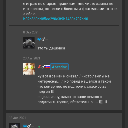
я играю по старым правилам, мне чисто лампы не
интересны, вот если с боевым и флагманами то это я
люблю
b09c860dd85ee290e3f9b1430e707bd0
8
Окт
2021
это ты дешовка
23
Авг
2021
Abradox
ну вот все как и сказал,"чисто лампы не
интересны...." но повод нашелся и такой
что комар нос не под точит, спасибо за
подгон )))
еще загляну, хамство ваше немного
подлечить нужно, обязательно .... )))))))
13
Авг
2021
+