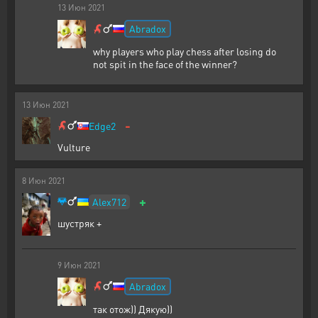
13
Июн
2021
Abradox
why players who play chess after losing do
not spit in the face of the winner?
13
Июн
2021
-
Edge2
Vulture
8
Июн
2021
+
Alex712
шустряк +
9
Июн
2021
Abradox
так отож)) Дякую))