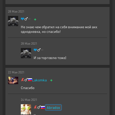
28
Мая
2021
+
Не знаю чем обратил на себя внимание мой акк
однодневка, но спасибо!
28
Мая
2021
И за торговлю тоже)
22
Мая
2021
+
Lakomka
Спасибо
24
Мая
2021
Abradox