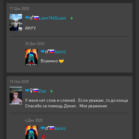
17
Дек
2025
+
Leon1965Leon
другу
20
Дек
2025
Akhill
Взаимно 🤝
15
Ноя
2025
+
Elza
У меня нет слов и слюней . Если уважаю ,то до конца
Спасибо за помощь Денис . Мое уважение
4
Дек
2025
Akhill
🌹