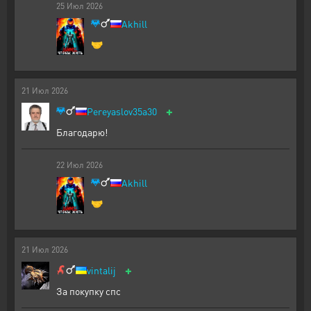
25
Июл
2026
Akhill
🤝
21
Июл
2026
+
Pereyaslov35a30
Благодарю!
22
Июл
2026
Akhill
🤝
21
Июл
2026
+
vintalij
За покупку спс