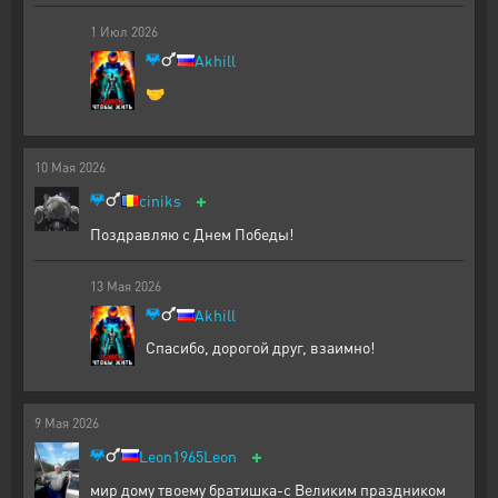
1
Июл
2026
Akhill
🤝
10
Мая
2026
+
ciniks
Поздравляю с Днем Победы!
13
Мая
2026
Akhill
Спасибо, дорогой друг, взаимно!
9
Мая
2026
+
Leon1965Leon
мир дому твоему братишка-с Великим праздником