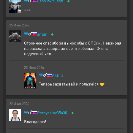
+
Leon1965Leon
+++
25
Июл
2026
+
antar
Огромное спасибо за вынос обы с ОПСки. Невзирая
на расходы завершил все что обещал. Очень
надежный чел.
25
Июл
2026
Akhill
Теперь захватывай и пользуйся 🤝
22
Июл
2026
+
Pereyaslov35a30
Благодарю!