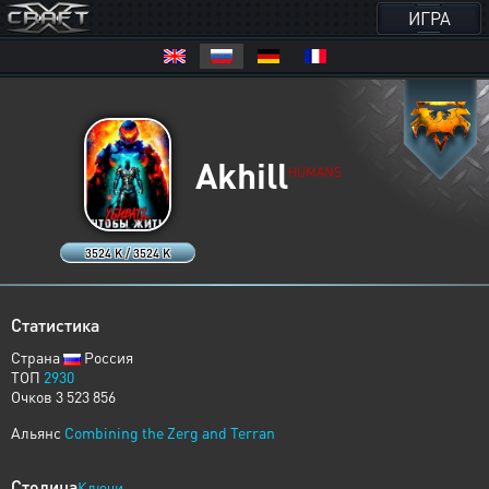
ИГРА
Akhill
HUMANS
3524 K / 3524 K
Статистика
Страна
Россия
ТОП
2930
Очков 3 523 856
Альянс
Combining the Zerg and Terran
Столица
Ключи