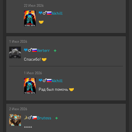
22
Июл
2026
Akhill
🤝
1
Июл
2026
+
Verterr
Спасибо! 🤝
1
Июл
2026
Akhill
Рад был помочь 🤝
2
Июн
2026
+
Brutoss
++++