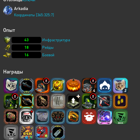
Arkadia
Координаты [365:325:7]
Опыт
43
Инфраструктура
18
Рейды
16
Боевой
Награды
4
2
2
2