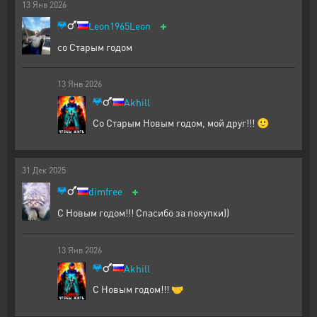
13
Янв
2026
+
Leon1965Leon
со Старым годом
13
Янв
2026
Akhill
Со Старым Новым годом, мой друг!!! 🙂
31
Дек
2025
+
dimfree
С Новым годом!!! Спасибо за покупки))
13
Янв
2026
Akhill
С Новым годом!!! 🤝