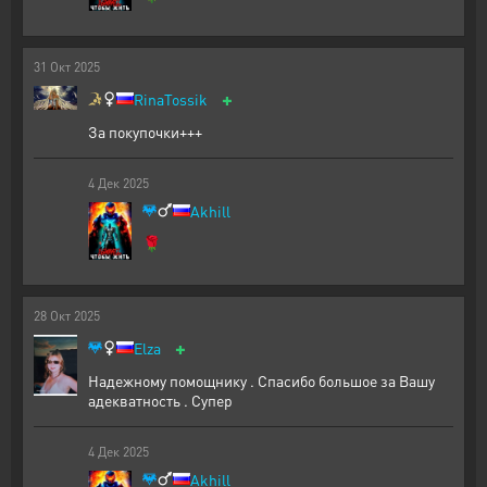
31
Окт
2025
+
RinaTossik
За покупочки+++
4
Дек
2025
Akhill
🌹
28
Окт
2025
+
Elza
Надежному помощнику . Спасибо большое за Вашу
адекватность . Супер
4
Дек
2025
Akhill