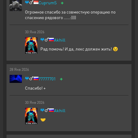
+
CuprumS
Огромное спасибо за совместную операцию по
спасению рядового .....:))))
30
Янв
2026
Akhill
Рад помочь! И да, лекс должен жить! 😉
28
Янв
2026
+
77777701
Спасибо! +
30
Янв
2026
Akhill
🤝