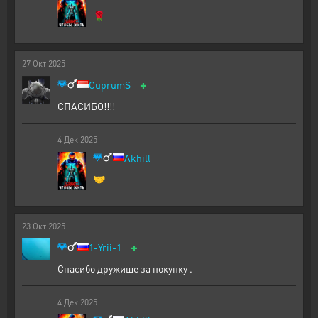
🌹
27
Окт
2025
+
CuprumS
СПАСИБО!!!!
4
Дек
2025
Akhill
🤝
23
Окт
2025
+
1-Yrii-1
Спасибо дружище за покупку .
4
Дек
2025