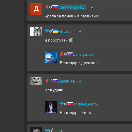
+
danytempest2
+репа за помощь в развитии
+
viktor711
а просто так))))))
Baralginum
Благодарю дружище
+
ZlayaKisa
для удачи
AndreyLesnoy
Благодарю Кисуня
+