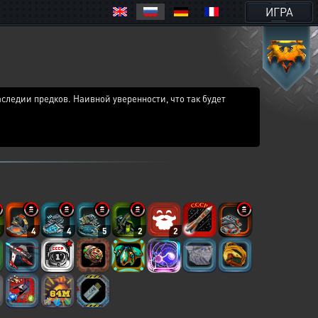
ИГРА
следии предков. Наивной уверенности, что так будет
4
4
4
5
2
2