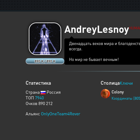
AndreyLesnoy
HUMA
Двенадцать веков мира и благоденств
всегда.
Но мир не бывает вечным!
890 K / 890 K
Статистика
Столица
Ключи
Страна
Россия
Colony
ТОП
7940
Координаты [805
Очков 890 212
Альянс
OnlyOneTeam4Rever