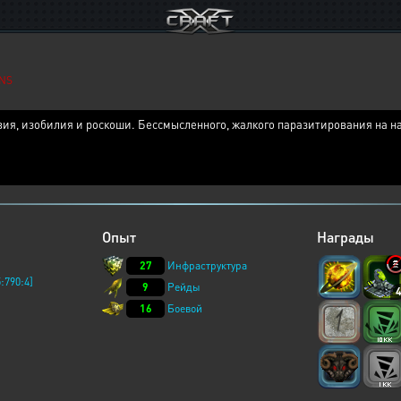
NS
ия, изобилия и роскоши. Бессмысленного, жалкого паразитирования на на
Опыт
Награды
27
Инфраструктура
:790:4]
9
Рейды
16
Боевой