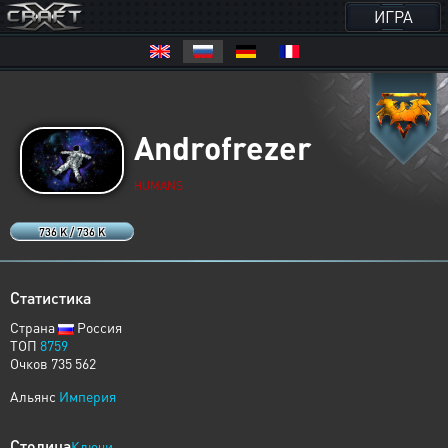
ИГРА
Androfrezer
HUMANS
736 K / 736 K
Статистика
Страна
Россия
ТОП
8759
Очков 735 562
Альянс
Империя
Столица
Ключи