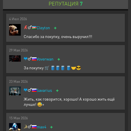
РЕПУТАЦИЯ
7
4
Июл
2026
+
Cleyton
Спасибо за покупку, очень выручил!!!
29
Мая
2026
+
Voverwan
За покупку 🛒 🛢️🛢️🛢️ 🛢️🤝😎
23
Мая
2026
+
Savarius
Жить, как говорится, хорошо! А хорошо жить ещё
лучше! 😅+
15
Мая
2026
+
max4