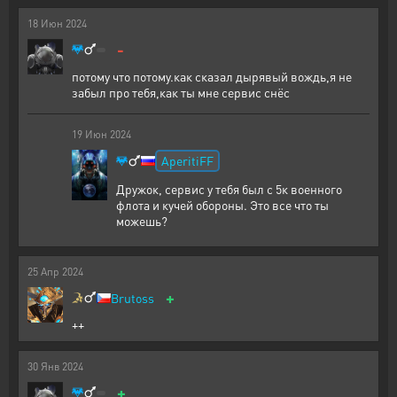
18
Июн
2024
-
потому что потому.как сказал дырявый вождь,я не
забыл про тебя,как ты мне сервис снёс
19
Июн
2024
AperitiFF
Дружок, сервис у тебя был с 5к военного
флота и кучей обороны. Это все что ты
можешь?
25
Апр
2024
+
Brutoss
++
30
Янв
2024
+