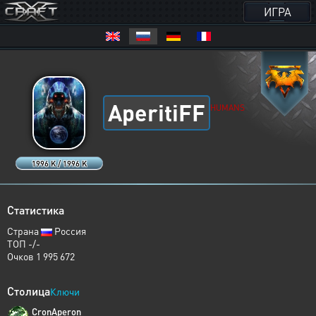
ИГРА
AperitiFF
HUMANS
1996 K / 1996 K
Статистика
Страна
Россия
ТОП -/-
Очков 1 995 672
Столица
Ключи
CronAperon