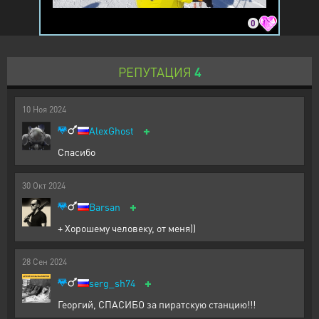
0
РЕПУТАЦИЯ
4
10
Ноя
2024
+
AlexGhost
Спасибо
30
Окт
2024
+
Barsan
+ Хорошему человеку, от меня))
28
Сен
2024
+
serg_sh74
Георгий, СПАСИБО за пиратскую станцию!!!