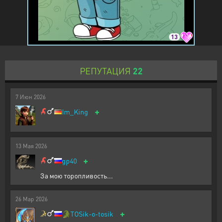
13
РЕПУТАЦИЯ
22
7
Июн
2026
+
Im_King
13
Мая
2026
+
gp40
За мою торопливость...
26
Мар
2026
+
🐊
TOSik-o-tosik