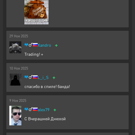
29
Ноя
2025
+
Xandro
Trading! +
10
Ноя
2025
+
L_i_S
спасибо в спиле! банда!
9
Ноя
2025
+
alex79
С Вчерашней Днюхой