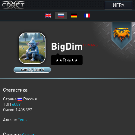
ИГРА
BigDim
HUMANS
★★Тень★★
1408 K / 1408 K
Статистика
Страна
Россия
ТОП
6089
Очков 1 408 397
Альянс
Тень
Столица
Ключи