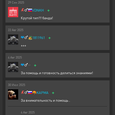
29
Сен
2025
+
VDNKH
Крутой тип!!! банда!
22
Авг
2025
+
🏕️
1811961
+++
4
Авг
2025
+
За помощь и готовность делиться знаниями!
30
Июл
2025
+
🤬
KAPMA
За внимательность и помощь .
4
Авг
2025