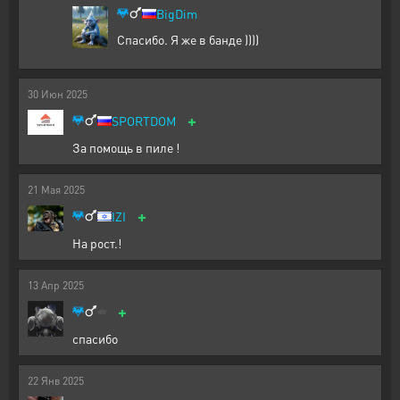
BigDim
Спасибо. Я же в банде ))))
30
Июн
2025
+
SPORTDOM
За помощь в пиле !
21
Мая
2025
+
IZI
На рост.!
13
Апр
2025
+
спасибо
22
Янв
2025