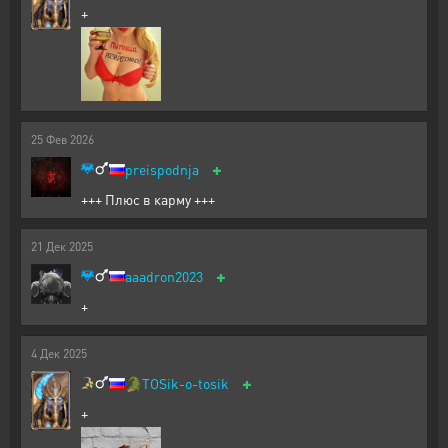
+
25
Фев
2026
+
preispodnja
+++ Плюс в карму +++
21
Дек
2025
+
aaadron2023
+
4
Дек
2025
+
🐊
TOSik-o-tosik
+