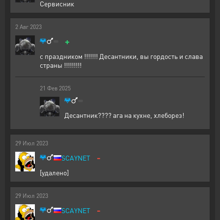
Сервисник
2
Авг
2023
+
с праздником !!!!!!! Десантники, вы гордость и слава
страны !!!!!!!!!
21
Фев
2025
Десантник???? ага на кухне, хлеборез!
29
Июл
2023
-
SCAYNET
[удалено]
29
Июл
2023
-
SCAYNET