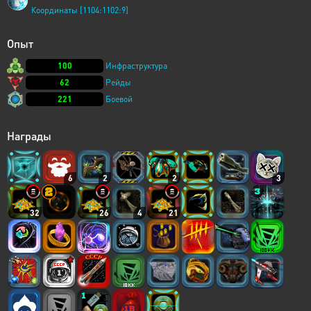
Координаты [1104:1102:9]
Опыт
100
Инфраструктура
62
Рейды
221
Боевой
Награды
6
2
2
3
32
26
4
21