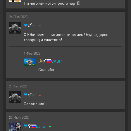
Ни чего личного-просто черт)))
26
Янв
2023
+
С Юбилеем, с пятидесятилетием! Будь здоров
товарищ и счастлив!
1
Фев
2023
CABP
Спасибо
21
Авг
2022
-
Сервисник!
23
Июн
2022
+
Lana