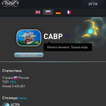
ИГРА
CABP
TOSS
Ничего личного. Только игра.
5435 K / 5435 K
Статистика
Страна
Россия
ТОП
1874
Очков 5 434 651
Столица
Ключи
ACTPA