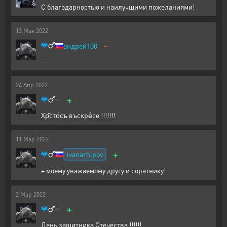
С благодарностью и наилучшими пожеланиями!
13
Мая
2022
-
андрей100
-
24
Апр
2022
+
Хр҃сто́съ въскре́се !!!!!!!
11
Мар
2022
+
ivanarhipov
+ моему уважаемому другу и соратнику!
2
Мар
2022
+
День защитника Отечества !!!!!!