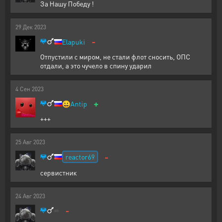
За Нашу Победу !
29
Дек
2023
-
Elapuki
Отпустили с миром, не стали флот сносить, ОПС
отдали, а это чучело в спину ударил
4
Сен
2023
+
😀
Antip
+++
25
Авг
2023
-
reactor69
сервистник
24
Авг
2023
-