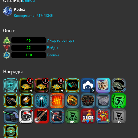
Столица
Ключи
Kodex
Координаты [317:553:8]
Опыт
46
Инфраструктура
42
Рейды
110
Боевой
Награды
4
5
4
5