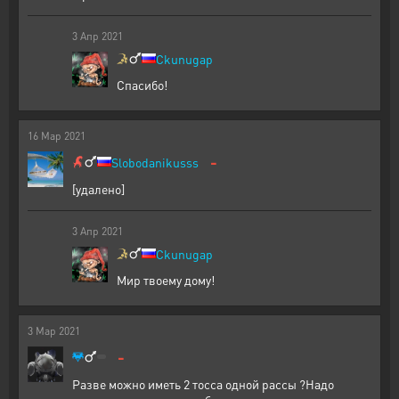
3
Апр
2021
Ckunugap
Спасибо!
16
Мар
2021
-
Slobodanikusss
[удалено]
3
Апр
2021
Ckunugap
Мир твоему дому!
3
Мар
2021
-
Разве можно иметь 2 тосса одной рассы ?Надо