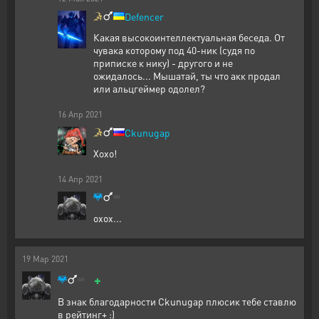
Defencer
Какая высокоинтеллектуальная беседа. От
чувака которому под 40-ник (судя по
приписке к нику) - другого и не
ожидалось... Мышатай, ты что акк продал
или альцгеймер одолел?
16
Апр
2021
Ckunugap
Хохо!
14
Апр
2021
охох...
19
Мар
2021
+
В знак благодарности Ckunugap плюсик тебе ставлю
в рейтинг+ :)