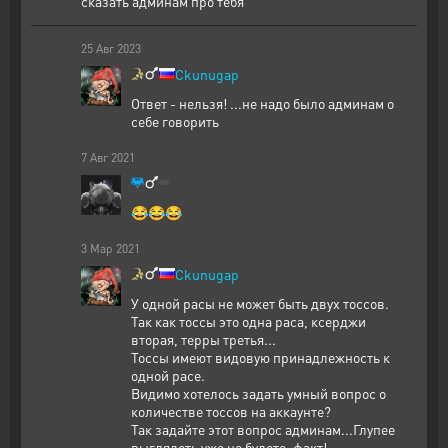
сказать админам про тебя
25
Авг
2023
Ckunugap
Ответ - нельзя! ...не надо было админам о
себе говорить
7
Авг
2021
😂😂😂
3
Мар
2021
Ckunugap
У одной расы не может быть двух тоссов.
Так как тоссы это одна раса, ксерджи
вторая, терры третья...
Тоссы имеют видовую принадлежность к
одной расе.
Видимо хотелось задать умный вопрос о
количестве тоссов на аккаунте?
Так задайте этот вопрос админам...Глупее
выглядеть уже не будете, факт!