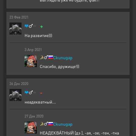
23
Фев
2021
+
На развитие)))
3
Апр
2021
Ckunugap
Спасибо, дружище!))
26
Дек
2020
-
неадекватный...
27
Дек
2020
Ckunugap
НЕАДЕКВА́ТНЫЙ [дэ ], -ая, -ое; -тен, -тна