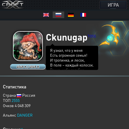
ИГРА
Ckunugap
TOSS
Я узнал, что у меня
Есть огромная семья!
И тропинка, и лесок,
В поле – каждый колосок.
4048 K / 4048 K
Речка, небо голубое,
Это все мое, родное!
Это – Родина моя!
Всех люблю на свете я!
Статистика
Страна
Россия
ТОП
2555
Очков 4 048 309
Альянс
DANGER