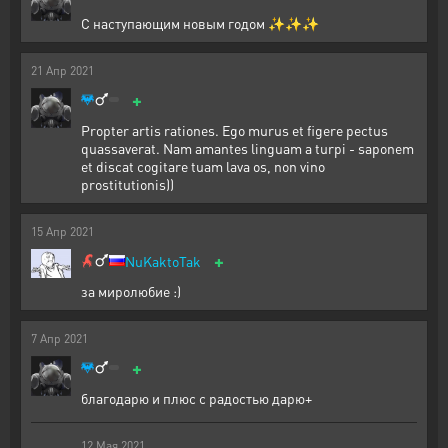
С наступающим новым годом ✨✨✨
21
Апр
2021
+
Propter artis rationes. Ego murus et figere pectus
quassaverat. Nam amantes linguam a turpi - saponem
et discat cogitare tuam lava os, non vino
prostitutionis))
15
Апр
2021
+
NuKaktoTak
за миролюбие :)
7
Апр
2021
+
благодарю и плюс с радостью дарю+
12
Мая
2021