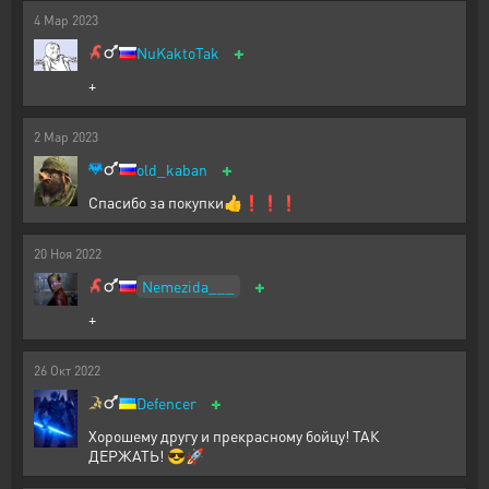
4
Мар
2023
+
NuKaktoTak
+
2
Мар
2023
+
old_kaban
Спасибо за покупки👍❗️❗️❗️
20
Ноя
2022
+
Nemezida___
+
26
Окт
2022
+
Defencer
Хорошему другу и прекрасному бойцу! ТАК
ДЕРЖАТЬ! 😎🚀