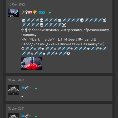
10
Сен
2022
+
🏆
T0SS
☠✈✈✈💀✈✈✈☠✈✈✈✈💀✈✈✈✈☠
✈✈✈✈💀✈✈✈✈☠
╬ ╬ ╬ Хорезматичному, интересному, образованному
человеку!
ЧАТ ☜Dark⬛Side☞Т Е Н И (beer)18+ (bandit)
Свободное общение на любые темы Без цензуры!)
✪✈✈✭✈★✈✈✭✈✈✈✭✈✈✈★✈✈✭✈
✈✈✭✈✈★✈✈✭✈✈✪
31
Авг
2022
+
+
30
Дек
2021
+