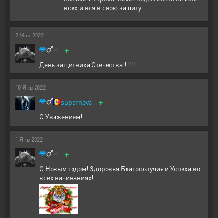
всех и вся в свою защиту
2
Мар
2022
+
День защитника Отечества !!!!!!
10
Янв
2022
+
supernova
С Уважением!
1
Янв
2022
+
С Новым годом! Здоровья Благополучия и Успеха во
всех начинаниях!