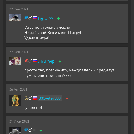
27
Сен
2021
+
Tigra-77
Слов нет, только эмоции.
Не забывай Bro и меня (Тигру)
Удачи в игре!!!
27
Сен
2021
+
CTAPnep
просто так, потому-что, между здесь и среди тут
нужны еще причины????
26
Авг
2021
-
333veter333
[удалено]
21
Июн
2021
+