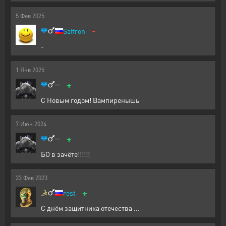
5
Фев
2025
-
Saffron
-
1
Янв
2025
+
С Новым годом! Вампиренышь
7
Июн
2024
+
БО в зачёте!!!!!!
23
Фев
2023
+
rest
С днём защитника отечества ...