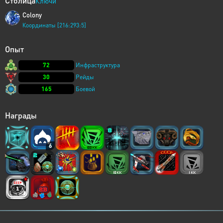
Столица
Ключи
Colony
Координаты [216:293:5]
Опыт
72
Инфраструктура
30
Рейды
165
Боевой
Награды
6