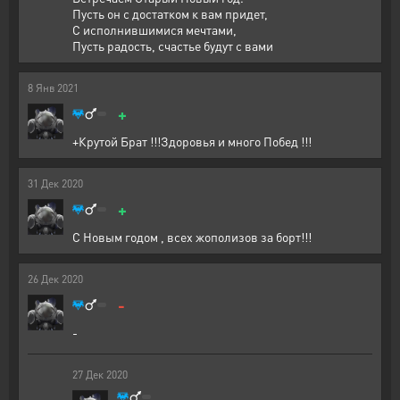
Пусть он с достатком к вам придет,
С исполнившимися мечтами,
Пусть радость, счастье будут с вами
8
Янв
2021
+
+Крутой Брат !!!Здоровья и много Побед !!!
31
Дек
2020
+
С Новым годом , всех жополизов за борт!!!
26
Дек
2020
-
-
27
Дек
2020