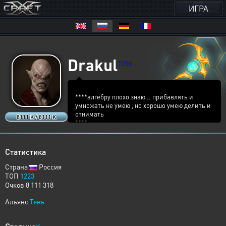
ИГРА
Drakul
TOSS
****алгебру плохо знаю .. прибавлять и
умножать не умею , но хорошо умею делить и
отнимать
8111 K / 8111 K
****
Статистика
Страна
Россия
ТОП
1223
Очков 8 111 318
Альянс
Тень