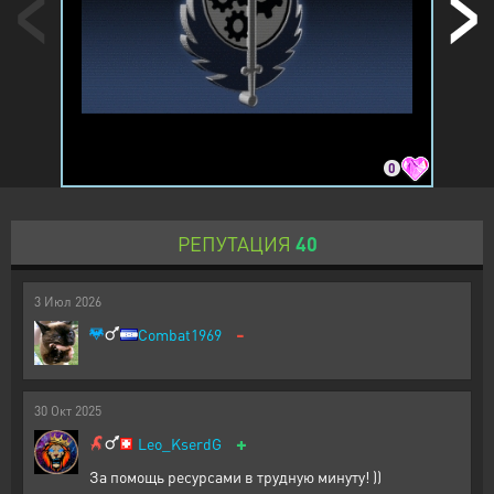
0
РЕПУТАЦИЯ
40
3
Июл
2026
-
Combat1969
30
Окт
2025
+
Leo_KserdG
За помощь ресурсами в трудную минуту! ))