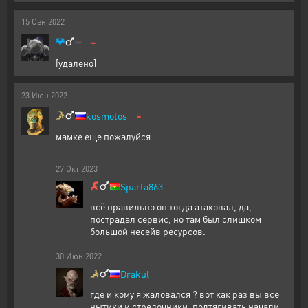
15
Сен
2022
-
[удалено]
23
Июн
2022
-
kosmotos
мамке еще пожалуйся
27
Окт
2023
Sparta863
всё правильно он тогда атаковал, да,
пострадал сервис, но там был слишком
большой несейв ресурсов.
30
Июн
2022
Drakul
где и кому я жаловался ? вот как раз вы все
нытики и стрелочники. подтягивать начали