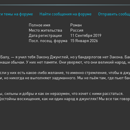
Москалей ненавидели искренне
Наблюдая за вами мы верили
Одурманены, не потеряны
и темы на форуме
Найти сообщения на форуме
Отправить сообщ
Мы вас холили и лелеяли
Полное имя
Роман
Помогали и все же надеялись
Место жительства
Россия
Что одумайтесь вы и раскаетесь
Дата регистрации
11 Сентября 2019
Но все дальше от нас удалялись вы
Посл. посещ. форума
15 Января 2026
Отказавшись от русских обычаев
Обретали свое вы «величие»
Запретили русское слово
алу, — я учил тебя Закону Джунглей, но у бандерлогов нет Закона. Б
Подчинять стали всех своей воле
аши обычаи. У них нет памяти. Они уверяют, что они великий народ, но
Но не сдался дух истинно Русский
сли у них есть какое-либо желание, то именно стремление, чтобы в дж
Не сломался он, не прогнулся
, но никогда не выполняют задуманного. Мы не пьём там, где пьют бан
Не поддался на ваши угрозы
Отказался от вашей «свободы»
, сильны и добры и как он неразумен, что хочет с ними расстаться.
И пошли вы войною на ближнего
тойны восхищения, как ни один народ в джунглях! Мы все так говорим
Позабыв, что одною с ним верою
Жгли Одессу, Мариуполь утюжили
Но Донбасс восемь лет не сдюжили!
И поднялся люд Русский воистину
И напомнил вам старую истину
Братья мы не по крови - по матери