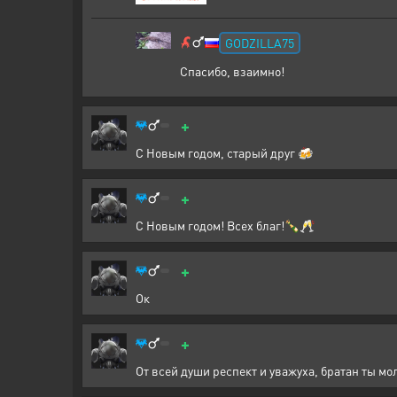
GODZILLA75
Спасибо, взаимно!
+
С Новым годом, старый друг 🍻
+
С Новым годом! Всех благ!🍾🥂
+
Ок
+
От всей души респект и уважуха, братан ты мо