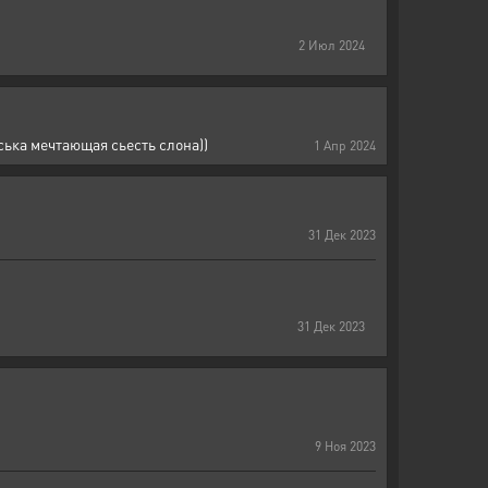
2
Июл
2024
ська мечтающая сьесть слона))
1
Апр
2024
31
Дек
2023
31
Дек
2023
9
Ноя
2023