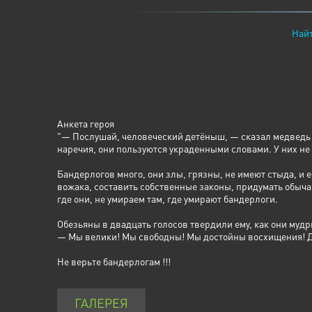
Найт
Анкета героя
"— Послушай, человеческий детёныш, — сказал медведь Б
наречия, они пользуются украденными словами. У них не н
Бандерлогов много, они злы, грязны, не имеют стыда, и е
вожака, составить собственные законы, придумать обычаи
где они, не умираем там, где умирают бандерлоги.
Обезьяны в двадцать голосов твердили ему, как они мудры
— Мы велики! Мы свободны! Мы достойны восхищения! Дос
Не верьте бандерлогам !!!
ГАЛЕРЕЯ