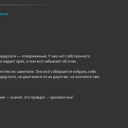
ение
андерлоги — отверженные. У них нет собственного
 падает орех, и они всё забывают об этом.
унглях их заметили. Они всё собираются избрать себе
дерлоги, не двигаемся по их дорогам, не охотимся там,
 -- значит, это правда! -- кричали они"