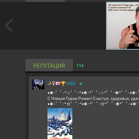
РЕПУТАЦИЯ
116
+
🏆
T0SS
•❃･゜ﾟ･*☆゜ﾟ･*•❃･*゜ﾟ･☆*゜ﾟ･❃*゜ﾟ･•❃･
С Новым Годом Роман! Счастья, здоровья, удач
•❃･゜ﾟ･*☆゜ﾟ･*•❃･*゜ﾟ･☆*゜ﾟ･❃*゜ﾟ･•❃