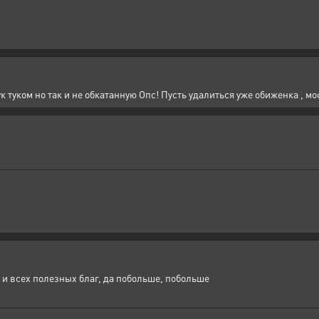
 туком но так и не обкатанную Опс! Пусть удалиться уже обиженка , мо
 всех полезных благ, да побольше, побольше