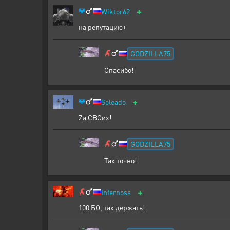
+
Wiktor62
на репутацию+
GODZILLA75
Спасибо!
+
Soleado
Za CВОих!
GODZILLA75
Так точно!
+
Infernoss
100 БО, так держать!