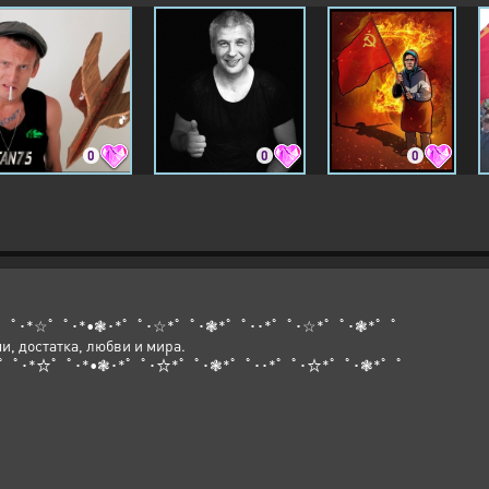
Кто не помнит того, те предатели!
На друзей они пусть не надеются
Русский мир устоит, не развеется
И ответ им держать обязательно
За раздор и вражду между братьями!
0
0
0
゜ﾟ･*☆゜ﾟ･*•❃･*゜ﾟ･☆*゜ﾟ･❃*゜ﾟ･･*゜ﾟ･☆*゜ﾟ･❃*゜ﾟ
и, достатка, любви и мира.
･゜ﾟ･*☆゜ﾟ･*•❃･*゜ﾟ･☆*゜ﾟ･❃*゜ﾟ･･*゜ﾟ･☆*゜ﾟ･❃*゜ﾟ