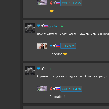
GODZILLA75
🤝
+
igor62
всего самого наилучшего и еще чуть чуть в пр
TITAN75
Спасибо 🤝
+
С днем рожденья поздравляю! Счастья, радос
GODZILLA75
Спасибо!!!