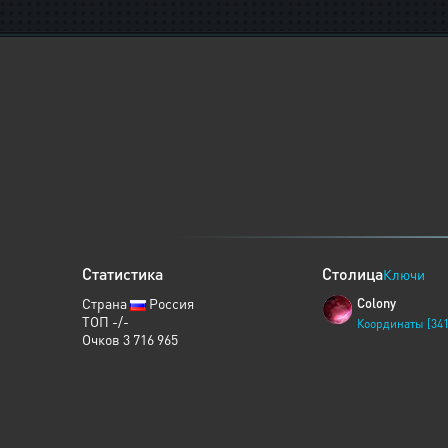
Статистика
Столица
Ключи
Страна
Россия
Colony
ТОП -/-
Координаты [341
Очков 3 716 965