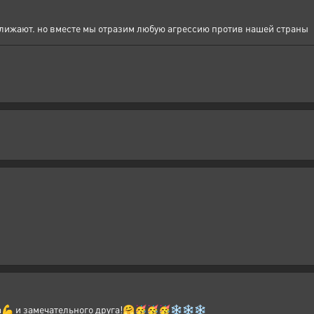
ближают. но вместе мы отразим любую агрессию против нашей страны
ика💪 и замечательного друга!🤗🥳🥳🥳❄❄❄