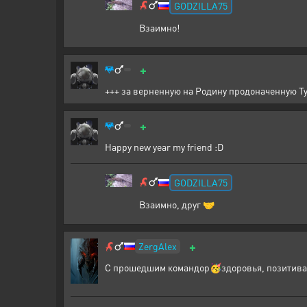
GODZILLA75
Взаимно!
+
+++ за верненную на Родину продоначенную Тук
+
Happy new year my friend :D
GODZILLA75
Взаимно, друг 🤝
+
ZergAlex
С прошедшим командор🥳здоровья, позитива и