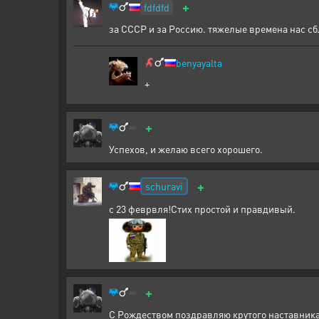
+
fdfdfd
за СССР и за Россию. тяжелые времена нас с
benyayalta
+
+
Успехов, и желаю всего хорошего.
+
schuravi
с 23 феврвля!Стих простой и правдивый.
+
С Рождеством поздравляю крутого наставн