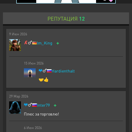
РЕПУТАЦИЯ
12
9
Июн
2026
+
Im_King
15
Июн
2026
Hardienthalt
🤝👍
29
Мар
2026
+
Inter79
Плюс за торговлю!
6
Июн
2026