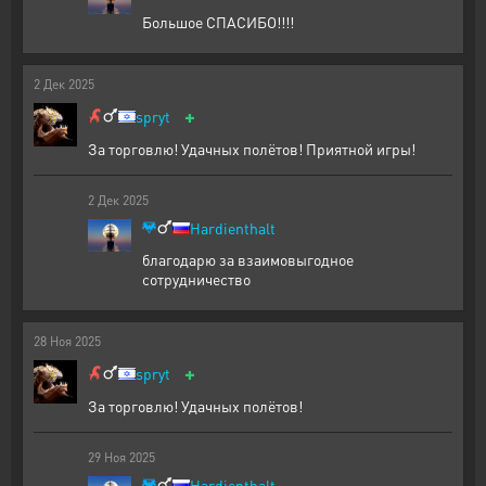
Большое СПАСИБО!!!!
2
Дек
2025
+
spryt
За торговлю! Удачных полётов! Приятной игры!
2
Дек
2025
Hardienthalt
благодарю за взаимовыгодное
сотрудничество
28
Ноя
2025
+
spryt
За торговлю! Удачных полётов!
29
Ноя
2025
Hardienthalt