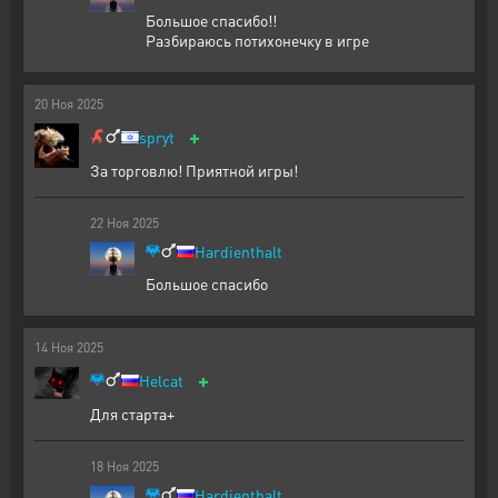
Большое спасибо!!
Разбираюсь потихонечку в игре
20
Ноя
2025
+
spryt
За торговлю! Приятной игры!
22
Ноя
2025
Hardienthalt
Большое спасибо
14
Ноя
2025
+
Helcat
Для старта+
18
Ноя
2025
Hardienthalt