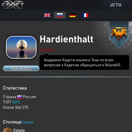
ИГРА
Hardienthalt
HUMANS
Академия Кадеты альянса Тень по всем
вопросам к Кадетам обращаться к Voland45.
566 K / 566 K
Статистика
Страна
Россия
ТОП
9693
Очков 566 275
Столица
Ключи
Colony