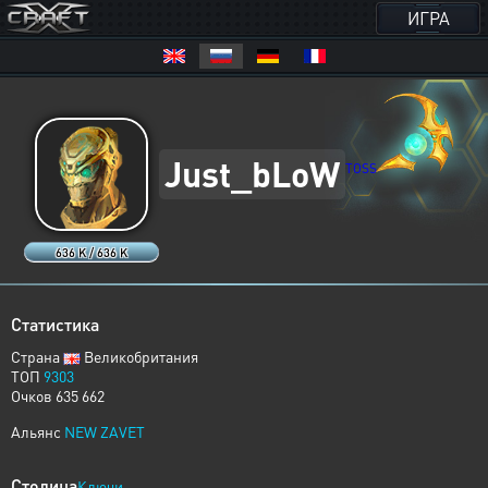
ИГРА
Just_bLoW
TOSS
636 K / 636 K
Статистика
Страна
Великобритания
ТОП
9303
Очков 635 662
Альянс
NEW ZAVET
Столица
Ключи