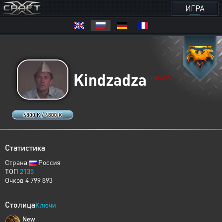
ИГРА
Kindzadza
HUMANS
4800 K / 4800 K
Статистика
Страна
Россия
ТОП
2135
Очков 4 799 893
Столица
Ключи
New