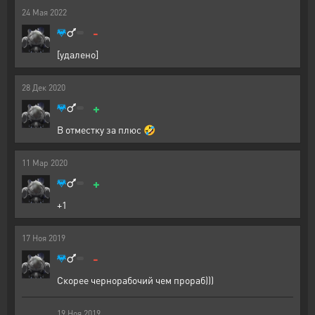
24
Мая
2022
-
[удалено]
28
Дек
2020
+
В отместку за плюс 🤣
11
Мар
2020
+
+1
17
Ноя
2019
-
Скорее чернорабочий чем прораб)))
19
Ноя
2019