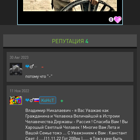
0
РЕПУТАЦИЯ
4
30
Авг
2023
-
потому что "-"
11
Ноя
2022
+
KoHcT
Владимир Никалаевич - я Вас Уважаю как
Гражданина и Челавека Величайшэй в Истроии
Челавечества Державы - Рассия ! Спасиба Вам ! Вы
Харошый Светлый Челавек ! Многие Вам Лета и
Вашэй Семье тожэ ... С Уважэнием к Вам : Канстант
Свет ;) ....(11.11.22 Гот 20Век )..... я Тожэ хачу быть