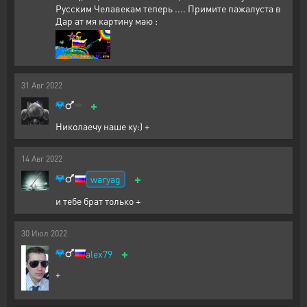
Русским Челавекам теперь .... Примите пажалуста в
Дар ат мя картину маю :
31
Авг
2022
+
Николаечу наше ку:) +
14
Авг
2022
+
waryag
и тебе брат только +
30
Июл
2022
+
alex79
+