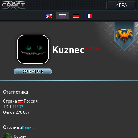
ИГРА
Kuznec
HUMANS
279 K / 279 K
Статистика
Страна
Россия
ТОП
11932
Очков 278 887
Столица
Ключи
Colony