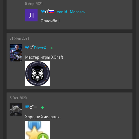
5
Апр
2021
Leonid_Morozov
Спасибо:)
31
Янв
2021
+
DizerX
Мастер игры XCraft
5
Окт
2020
+
Хороший человек.