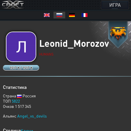
ИГРА
Leonid_Morozov
HUMANS
1517 K / 1517 K
Статистика
Страна
Россия
ТОП
5822
Очков 1 517 345
Альянс
Angel_vs_devils
Столица
Ключи