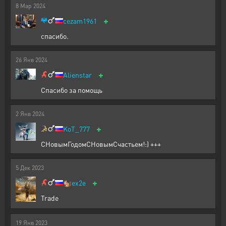
8
Мар
2024
+
cezam1961
спасибо.
26
Янв
2024
+
Alienstar
Спасибо за помощь
2
Янв
2024
+
KoT_777
СНовымГодомСНовымСчастьем!:) +++
5
Дек
2023
+
🐿️
ex2e
Trade
19
Янв
2023