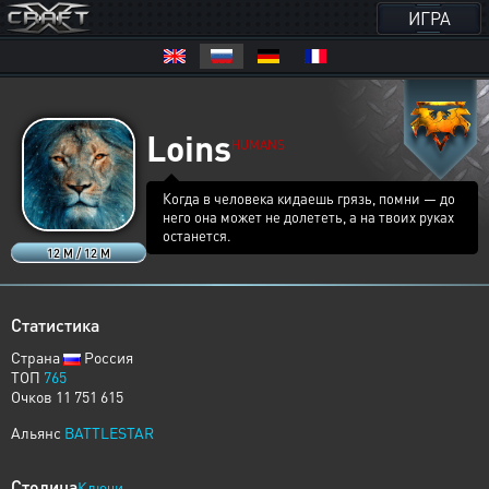
ИГРА
Loins
HUMANS
Когда в человека кидаешь грязь, помни — до
него она может не долететь, а на твоих руках
останется.
12 M / 12 M
Статистика
Страна
Россия
ТОП
765
Очков 11 751 615
Альянс
BATTLESTAR
Столица
Ключи