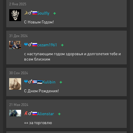
2
Янв
2025
+
Soulfly
С Новым Годом!
31
Дек
2024
+
cezam1961
с наступающим годом здоровья и долголетия тебе и
всем близким
30
Сен
2024
+
🇪🇪
Kulibin
С Днем Рождения!
21
Мая
2024
+
Alienstar
++ за торговлю