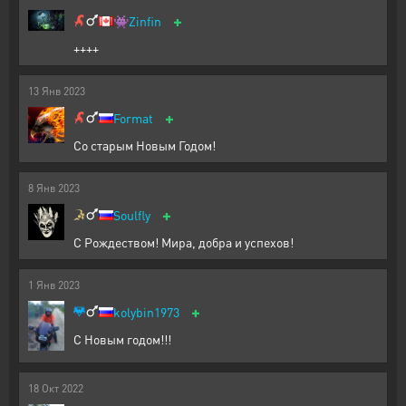
+
👾
Zinfin
++++
13
Янв
2023
+
Format
Со старым Новым Годом!
8
Янв
2023
+
Soulfly
С Рождеством! Мира, добра и успехов!
1
Янв
2023
+
kolybin1973
С Новым годом!!!
18
Окт
2022