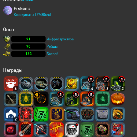
Proksima
Координаты [27:806:6]
Опыт
91
Инфраструктура
70
Рейды
163
Боевой
Награды
6
4
3
3
2