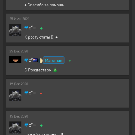
+ Спасибо за помощь
25
Июн
2021
+
К росту статы ))) +
25
Дек
2020
+
Marsman
🌓
С Рождеством 🎄
19
Дек
2020
-
_
15
Дек
2020
+
спасибо за помощь!!