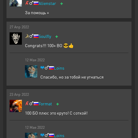
+
Alienstar
За помощь +
27
Апр
2022
+
Soulfly
Congrats!!! 100+ BO 😎👍
12
Мая
2022
Loins
Спасибо, но за тобой не угнаться
23
Апр
2022
+
Format
100 БО плюс это круто! С соткой!
12
Мая
2022
Loins