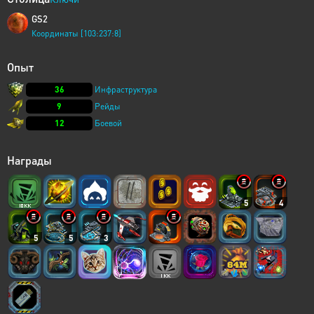
GS2
Координаты [103:237:8]
Опыт
36
Инфраструктура
9
Рейды
12
Боевой
Награды
5
4
5
5
3