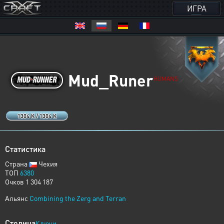
ИГРА
Mud_Runer
HUMANS
1304 K / 1304 K
Статистика
Страна
Чехия
ТОП
6380
Очков 1 304 187
Альянс
Combining the Zerg and Terran
Столица
Ключи