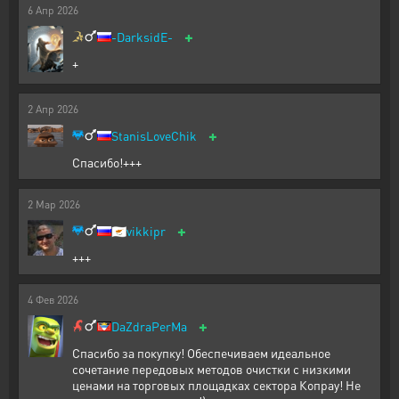
6
Апр
2026
+
-DarksidE-
+
2
Апр
2026
+
StanisLoveChik
Спасибо!+++
2
Мар
2026
+
🇨🇾
vikkipr
+++
4
Фев
2026
+
DaZdraPerMa
Спасибо за покупку! Обеспечиваем идеальное
сочетание передовых методов очистки с низкими
ценами на торговых площадках сектора Копрау! Не