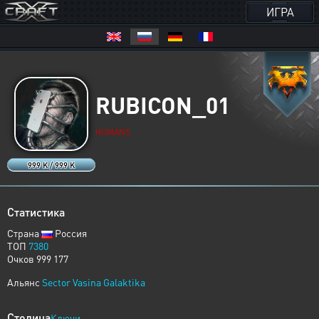
ИГРА
RUBICON_01
HUMANS
999 K / 999 K
Статистика
Страна
Россия
ТОП
7380
Очков 999 177
Альянс
Sector Vasina Galaktika
Столица
Ключи