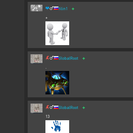
+
filin1
+
+
GlobalRoot
.
+
GlobalRoot
13