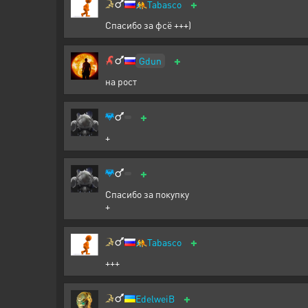
+
🤼
Tabasco
Спасибо за фсё +++)
+
Gdun
на рост
+
+
+
Спасибо за покупку
+
+
🤼
Tabasco
+++
+
EdelweiB