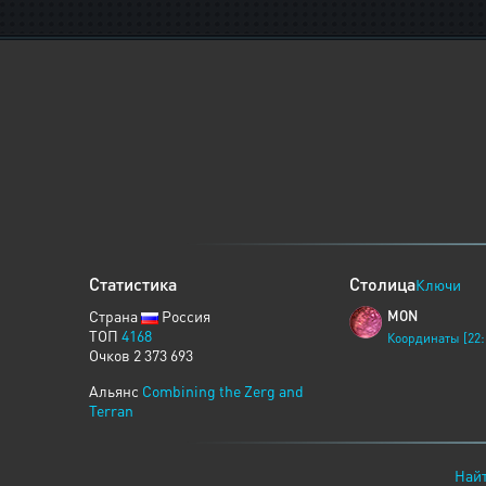
Статистика
Столица
Ключи
Страна
Россия
MON
ТОП
4168
Координаты [22:
Очков 2 373 693
Альянс
Combining the Zerg and
Terran
Найт