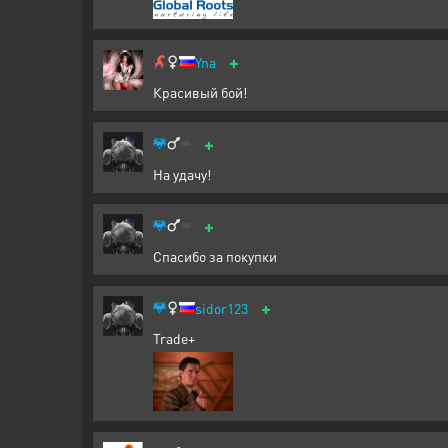
+
Yna
Красивый бой!
+
На удачу!
+
Спасибо за покупки
+
sidor123
Trade+