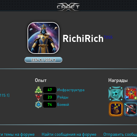
RichiRich
TOSS
2374 K / 2374 K
Опыт
Награды
47
Инфраструктура
115:1]
23
Рейды
74
Боевой
и темы на форуме
Найти сообщения на форуме
Отправить сообщ