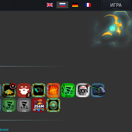
ИГРА
2
ение