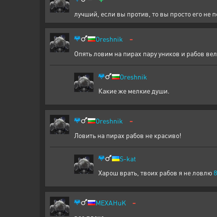
лучший, если вы против, то вы просто его не 
-
Oreshnik
Опять ловим на пирах пару уников и рабов ве
Oreshnik
Какие же мелкие души.
-
Oreshnik
Ловить на пирах рабов не красиво!
S-kat
Харош врать, твоих рабов я не ловлю
8
-
MEXAHuK