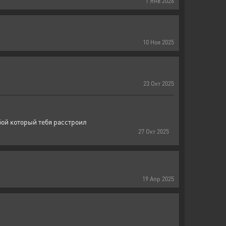
1
Янв
2026
10
Ноя
2025
23
Окт
2025
 бой который тебя расстроил
27
Окт
2025
19
Апр
2025