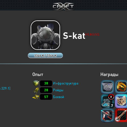
S-kat
HUMANS
3346 K / 3346 K
Опыт
Награды
38
Инфраструктура
:329:1]
28
Рейды
57
Боевой
7