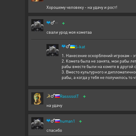
Хорошему человеку - на удачу и рост!
+
свали урод моя кометаа
S-kat
1. Нанесение оскорблений игрокам - 
2. Комета была не занята, мои рабы л
рабы вместе были на комете в другой 
3. Вместо культурного и дипломатично
рабы, а когда у тебя не получилось то 
+
RassssolT
на удачу
+
human1
спасибо