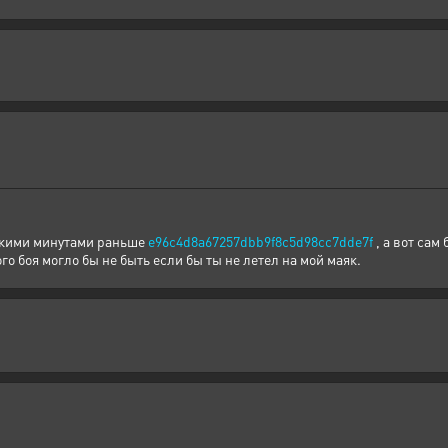
лькими минутами раньше
e96c4d8a67257dbb9f8c5d98cc7dde7f
, а вот сам
ого боя могло бы не быть если бы ты не летел на мой маяк.