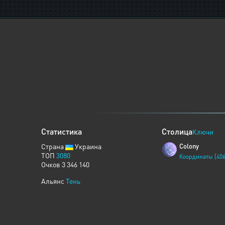
Статистика
Столица
Ключи
Страна
Украина
Colony
ТОП
3080
Координаты [406
Очков 3 346 140
Альянс
Тень