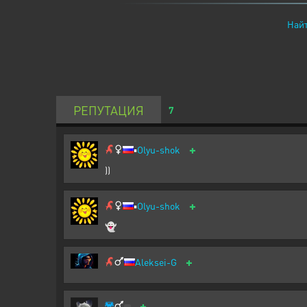
Найт
РЕПУТАЦИЯ
7
+
▪️
Olyu-shok
))
+
▪️
Olyu-shok
👻
+
Aleksei-G
+