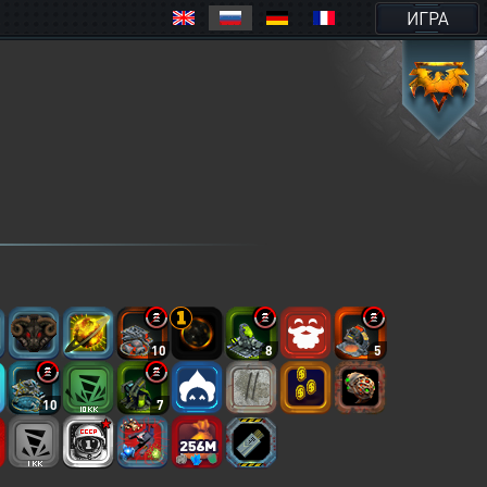
ИГРА
10
8
5
10
7