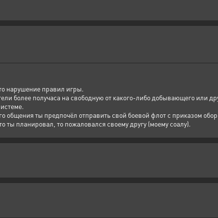
это нарушение правил игры.
етели более получаса на свободную от какого-либо добывающего или дру
системе.
го общения ты предпочёл отправить свой боевой флот с приказом обор
что ты планировал, то пожаловался своему другу (моему соалу).