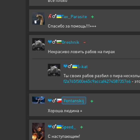
все плохо
+
Tax_Parasite
Спасибо за помощь!!!+++
-
Oreshnik
Некрасиво ловить рабов на пирах
S-kat
Ты своих рабов разбил о пира неско
f2a765f500e45c9accaf4274587357e6
- эт
+
Fontanskij
Хороша людина +
+
Speed_
С наступающим!