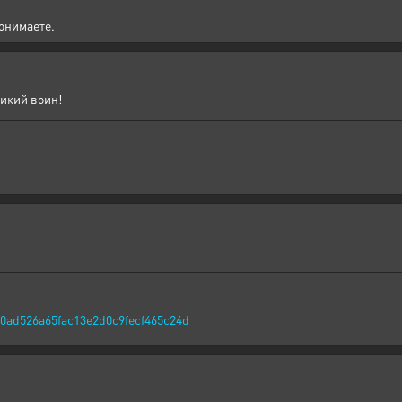
понимаете.
ликий воин!
0ad526a65fac13e2d0c9fecf465c24d