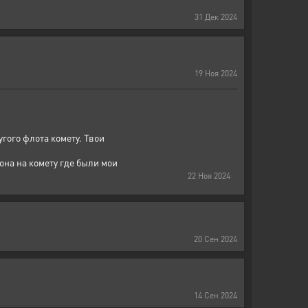
31
Дек
2024
19
Ноя
2024
гого флота комету. Твои
она на комету где были мои
22
Ноя
2024
20
Сен
2024
14
Сен
2024