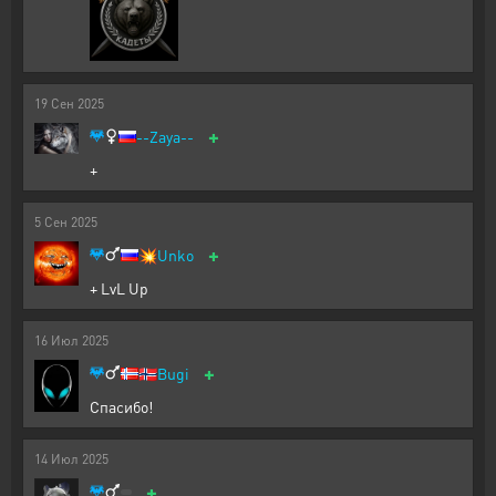
19
Сен
2025
+
--Zaya--
+
5
Сен
2025
+
💥
Unko
+ LvL Up
16
Июл
2025
+
🇳🇴
Bugi
Спасибо!
14
Июл
2025
+