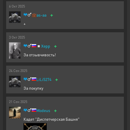
6
Окт
2025
+
💼
as-aa
+
3
Окт
2025
+
◽
Xepp
За отзывчивость!
24
Сен
2025
+
LiLi5274
За покупку
21
Сен
2025
+
Modeus
Кадет "Диспетчерская Башня"