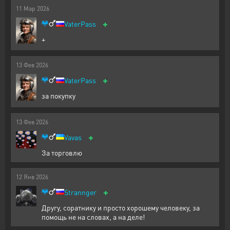
11
Мар
2026
+
VaterPass
+
13
Фев
2026
+
VaterPass
за покупку
13
Фев
2026
+
Vavas
За торговлю
12
Янв
2026
+
Strannger
Другу, соратнику и просто хорошему человеку, за
помощь не на словах, а на деле!