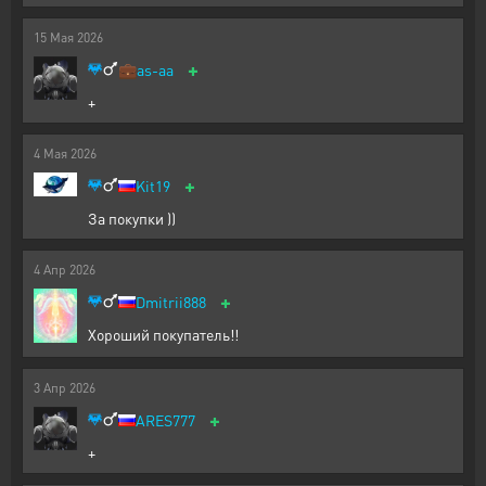
15
Мая
2026
+
💼
as-aa
+
4
Мая
2026
+
Kit19
За покупки ))
4
Апр
2026
+
Dmitrii888
Хороший покупатель!!
3
Апр
2026
+
ARES777
+