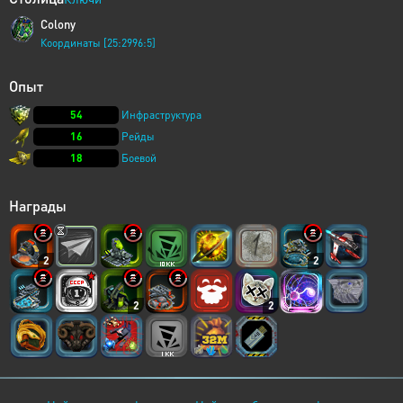
Colony
Координаты [25:2996:5]
Опыт
54
Инфраструктура
16
Рейды
18
Боевой
Награды
2
2
2
2