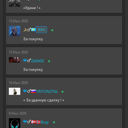
+Удачи ! +
13
Июл
2025
+
RIKI
За покупку.
13
Июл
2025
+
DANGE
За покупку.
10
Июл
2025
+
TRITON2706
+ За удачную сделку ! +
8
Июл
2025
+
🇳🇴
Bugi