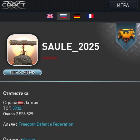
ИГРА
SAULE_2025
HUMANS
2557 K / 2557 K
Статистика
Страна
Латвия
ТОП
3932
Очков 2 556 829
Альянс
Freedom Defence Federation
Столица
Ключи