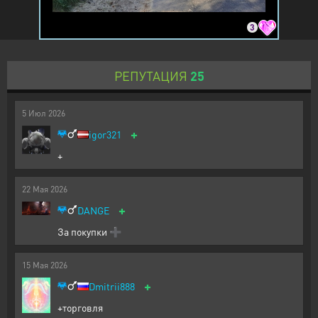
3
РЕПУТАЦИЯ
25
5
Июл
2026
+
igor321
+
22
Мая
2026
+
DANGE
За покупки ➕
15
Мая
2026
+
Dmitrii888
+торговля