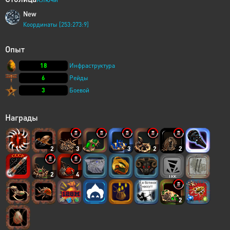
New
Координаты [253:273:9]
Опыт
18
Инфраструктура
6
Рейды
3
Боевой
Награды
2
3
3
2
2
2
4
2