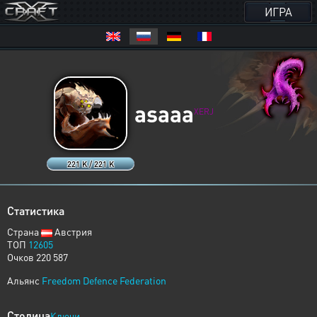
ИГРА
asaaa
XERJ
221 K / 221 K
Статистика
Страна
Австрия
ТОП
12605
Очков 220 587
Альянс
Freedom Defence Federation
Столица
Ключи