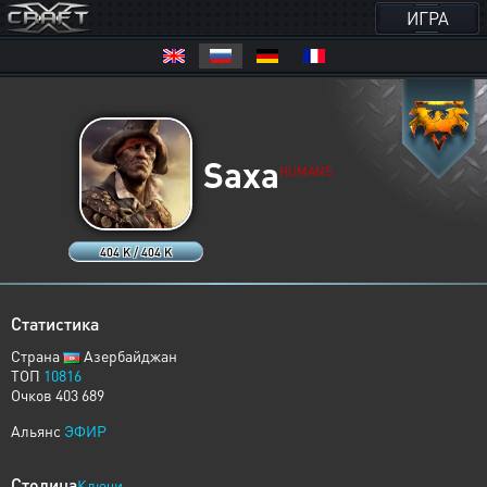
ИГРА
Saxa
HUMANS
404 K / 404 K
Статистика
Страна
Азербайджан
ТОП
10816
Очков 403 689
Альянс
ЭФИР
Столица
Ключи