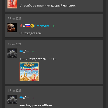
Спасибо за планики добрый человек
7
Янв
2021
+
🙂
DreamAnt
С Рождеством!
7
Янв
2021
+
+++С Рождеством!!!! +++
1
Янв
2021
+
+++Поздравляю!!!+++