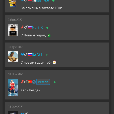
За помощь в захвате 10кк
3
Янв
2022
+
Mari-K
С Новым годом, 🎄
31
Дек
2021
+
RAFA1
С новым годом тебя🎅
18
Ноя
2021
+
Vreton
🌚
Хапи бёздей!
15
Окт
2021