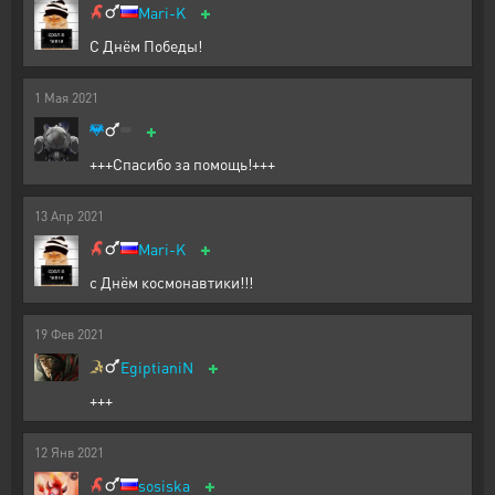
+
Mari-K
С Днём Победы!
1
Мая
2021
+
+++Спасибо за помощь!+++
13
Апр
2021
+
Mari-K
с Днём космонавтики!!!
19
Фев
2021
+
EgiptianiN
+++
12
Янв
2021
+
sosiska