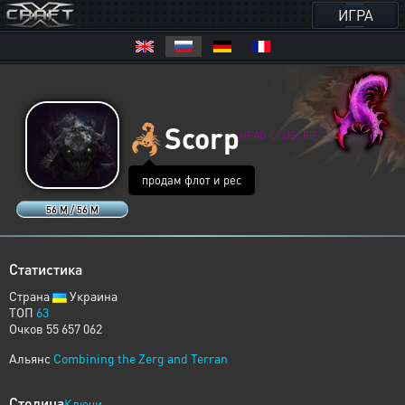
ИГРА
🦂
Scorp
HEAD CLUSTER
продам флот и рес
56 M / 56 M
Статистика
Страна
Украина
ТОП
63
Очков 55 657 062
Альянс
Combining the Zerg and Terran
Столица
Ключи