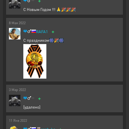
+
С Новым Годом !!! 🙏🎉🎉🎉
8
Мая
2022
+
RAFA1
С праздником🎆🎉🎆
3
Мар
2022
+
[удалено]
11
Янв
2022
+
🎳
sash-ko