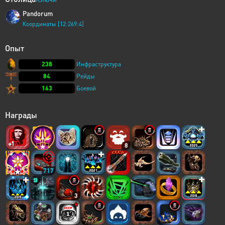
Pandorum
Координаты [12:269:4]
Опыт
238
Инфраструктура
84
Рейды
163
Боевой
Награды
8
717
3