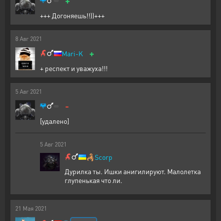
+
+++ Догоняешь!!))+++
8
Авг
2021
+
Mari-K
+ респект и уважуха!!!
5
Авг
2021
-
[удалено]
5
Авг
2021
🦂
Scorp
Дурилка ты. Ишки анигилируют. Малолетка
глупенькая что ли.
21
Мая
2021