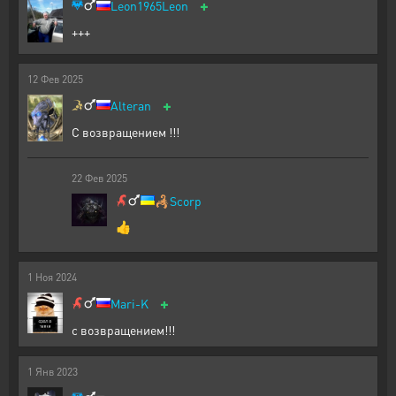
+
Leon1965Leon
+++
12
Фев
2025
+
Alteran
С возвращением !!!
22
Фев
2025
🦂
Scorp
👍
1
Ноя
2024
+
Mari-K
с возвращением!!!
1
Янв
2023