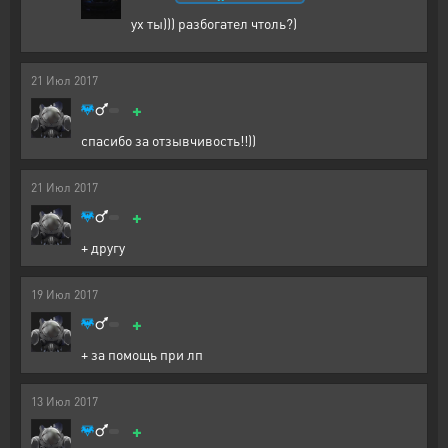
ух ты))) разбогател чтоль?)
21
Июл
2017
+
спасибо за отзывчивость!!))
21
Июл
2017
+
+ другу
19
Июл
2017
+
+ за помощь при лп
13
Июл
2017
+