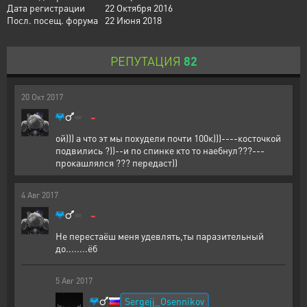
Дата регистрации
22 Октября 2016
Посл. посещ. форума
22 Июня 2018
РЕПУТАЦИЯ
82
20
Окт
2017
-
ой))) а что эт мы похудели почти 100к)))----косточкой
подвились ?))--и по спинке кто то наебнул???---
прокашлялся ??? передаст))
4
Авг
2017
-
Не перестаёш меня удевлять,ты паразительный
до........ёб
5
Авг
2017
Sergejj_Osennikov