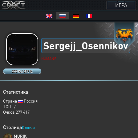
ИГРА
Sergejj_Osennikov
HUMANS
277 K / 277 K
Статистика
Страна
Россия
ТОП -/-
Очков 277 417
Столица
Ключи
MURIK