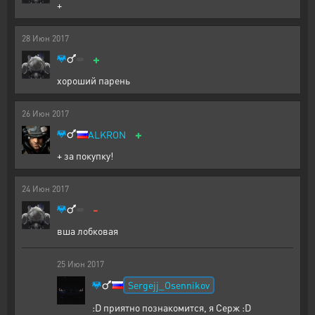
+
28
Июн
2017
+
хороший парень
26
Июн
2017
+
ALKRON
+ за покупку!
24
Июн
2017
-
вша лобковая
25
Июн
2017
Sergejj_Osennikov
:D приятно познакомится, я Серж :D