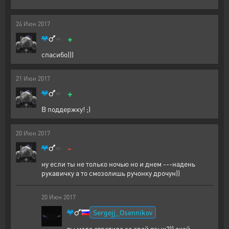
24
Июн
2017
+
спасибо)))
21
Июн
2017
+
В поддержку! ;)
20
Июн
2017
-
ну если ты не только ночью но и днем ---надень
рукавичку а то смозолишь ручонку дрочун))
20
Июн
2017
Sergejj_Osennikov
ты мало ответила за свой язык?)) окей,