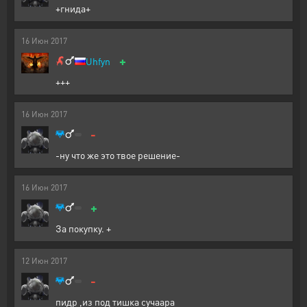
+гнида+
16
Июн
2017
+
Uhfyn
+++
16
Июн
2017
-
-ну что же это твое решение-
16
Июн
2017
+
За покупку. +
12
Июн
2017
-
пидр ,из под тишка сучаара