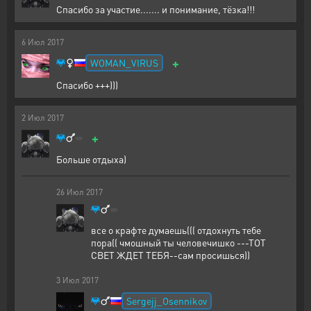
Спасибо за участие....... и понимание, тёзка!!!
6
Июл
2017
+
WOMAN_VIRUS
Спасибо +++)))
2
Июл
2017
+
Больше отдыха)
26
Июл
2017
все о крафте думаешь((( отдохнуть тебе
пора(( чмошный ты человечишко ---ТОТ
СВЕТ ЖДЕТ ТЕБЯ--сам просишься))
3
Июл
2017
Sergejj_Osennikov