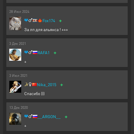
28
Июл
2024
+
🍁
Fox174
За лп для альянса ! +++
3
Дек
2021
+
RAFA1
+
3
Июл
2021
+
Nika_2015
Спасибо )))
13
Дек
2020
+
__ARGON__
+