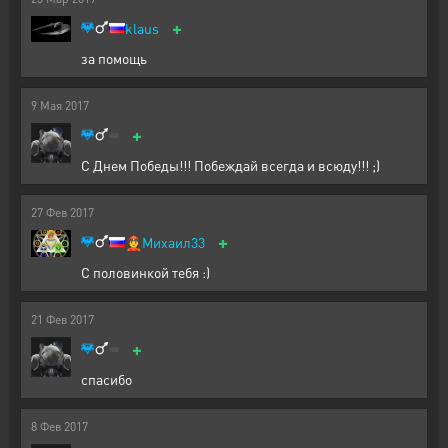
+
klaus
за помощь
9
Мая
2017
+
С Днем Победы!!! Побеждай всегда и всюду!!! ;)
27
Фев
2017
+
👲
Михаил33
С половинкой тебя :)
21
Фев
2017
+
спасибо
8
Фев
2017