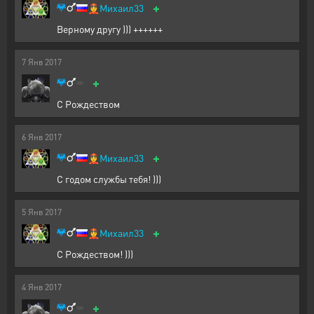
+
👲
Михаил33
Верному другу ))) ++++++
7
Янв
2017
+
С Рождеством
6
Янв
2017
+
👲
Михаил33
С годом службы тебя! )))
5
Янв
2017
+
👲
Михаил33
С Рождеством! )))
4
Янв
2017
+