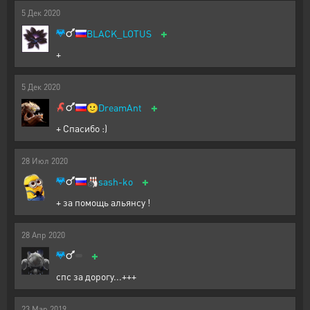
5
Дек
2020
+
BLACK_LOTUS
+
5
Дек
2020
+
🙂
DreamAnt
+ Спасибо :)
28
Июл
2020
+
🎳
sash-ko
+ за помощь альянсу !
28
Апр
2020
+
спс за дорогу...+++
23
Мар
2019