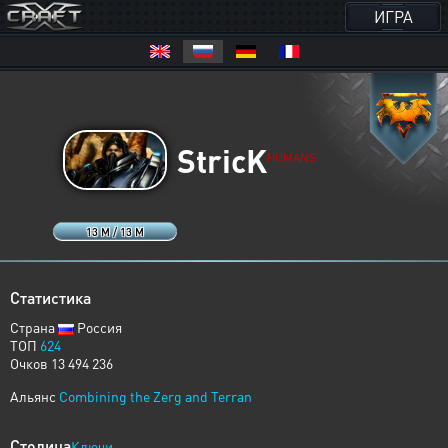
ИГРА
StricK
HUMANS
13 M / 13 M
Статистика
Страна
Россия
ТОП
624
Очков 13 494 236
Альянс
Combining the Zerg and Terran
Столица
Ключи