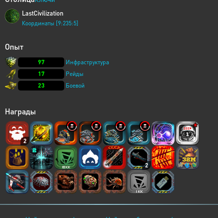
LastCivilization
Координаты [9:235:5]
Опыт
97
Инфраструктура
17
Рейды
23
Боевой
Награды
2
2