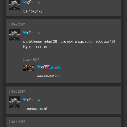
+
За покупку
3
Фев
2017
+
с юБОлеем тебя) 20 - это почти как тебе.. тебе же 18)
Ну крч +++ типе
3
Фев
2017
StricK
хах спасибо:)
3
Фев
2017
+
+ адекватный
2
Фев
2017