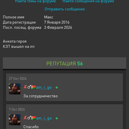
Найти темы на форуме
Найти сообщения на форуме
Отправить сообщение
Полное имя
Макс
Дата регистрации
7 Января 2016
Посл. посещ. форума
3 Февраля 2026
Анкета героя
КЗТ вышел на лп
РЕПУТАЦИЯ
56
27
Окт
2024
+
am_i_go
За сотрудничество
7
Окт
2024
+
am_i_go
Спасибо