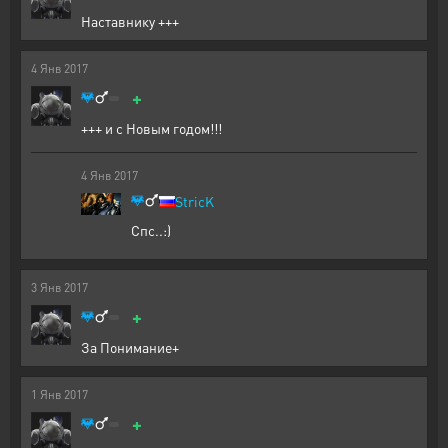
Наставнику +++
4
Янв
2017
+
+++ и с Новым годом!!!
4
Янв
2017
StricK
Спс..:)
3
Янв
2017
+
За Понимание+
1
Янв
2017
+