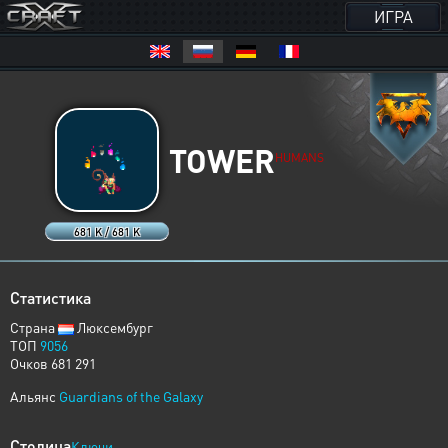
ИГРА
TOWER
HUMANS
681 K / 681 K
Статистика
Страна
Люксембург
ТОП
9056
Очков 681 291
Альянс
Guardians of the Galaxy
Столица
Ключи