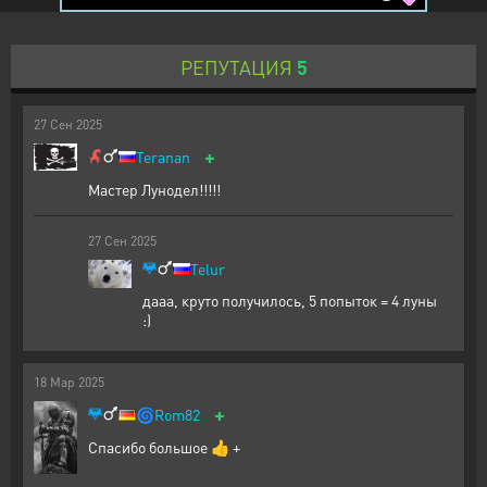
РЕПУТАЦИЯ
5
27
Сен
2025
+
Teranan
Мастер Лунодел!!!!!
27
Сен
2025
Telur
дааа, круто получилось, 5 попыток = 4 луны
:)
18
Мар
2025
+
🌀
Rom82
Спасибо большое 👍 +