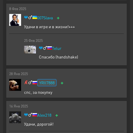
8
Фев
2025
+
007Slava
Удачи в игре и в жизни!+++
25
Фев
2025
Telur
Спасибо (handshake)
28
Янв
2025
+
YRII7888
спс, за покупку
16
Янв
2025
+
Alex218
Удачи, дорогой!