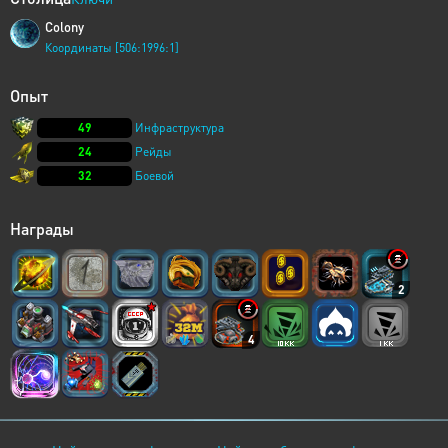
Colony
Координаты [506:1996:1]
Опыт
49
Инфраструктура
24
Рейды
32
Боевой
Награды
2
4