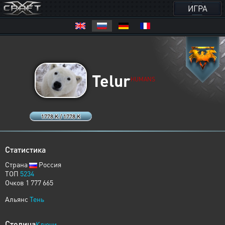
ИГРА
Telur
HUMANS
1778 K / 1778 K
Статистика
Страна
Россия
ТОП
5234
Очков 1 777 665
Альянс
Тень
Столица
Ключи