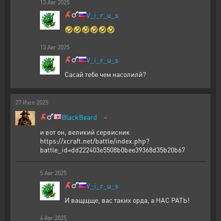
13
Авг
2025
V_i_r_u_s
🤣🤣🤣🤣🤣🤣
13
Авг
2025
V_i_r_u_s
Сасай тебе чем насолилй?
27
Июл
2025
-
BlackBeard
и вот он, великий сервисник
https://xcraft.net/battle/index.php?
battle_id=dd222403e5508b0bee39368d35b20b67
5
Авг
2025
V_i_r_u_s
И ващщще, вас таких орда, а НАС РАТЬ!
4
Авг
2025