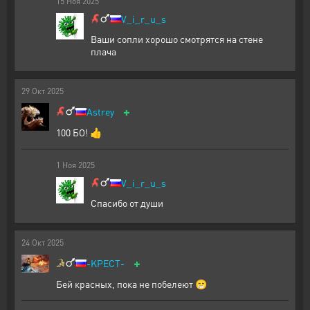
15
Ноя
2025
V_i_r_u_s
Ваши сопли хорошо смотрятся на стене
плача
29
Окт
2025
+
Astrey
100 БО! 👍
1
Ноя
2025
V_i_r_u_s
Спасибо от души
24
Окт
2025
+
-KPECT-
Бей красных, пока не побелеют 😁