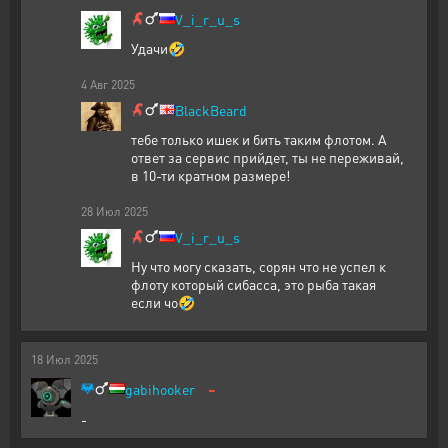
V_i_r_u_s
Удачи🤣
4
Авг
2025
BlackBeard
тебе только ишек и бить таким флотом. А
ответ за сервис прийдет, ты не переживай,
в 10-ти кратном размере!
28
Июл
2025
V_i_r_u_s
Ну что могу сказать, сорян что не успел к
флоту который сибасса, это рыба такая
если чо🤣
18
Июл
2025
-
gabihooker
-