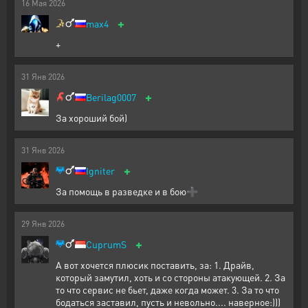
16
Мая
2026
+
max4
+
31
Янв
2026
+
Berilag0007
За хороший бой)
31
Янв
2026
+
Igniter
За помощь в разведке и в бою➕
29
Янв
2026
+
CuprumS
А вот хочется плюсик поставить, за: 1. Драйв,
который замутил, хоть и со стороны атакующей. 2. За
то что сервис не бьет, даже когда может. 3. За то что
бодаться заставил, пусть и невольно.... наверное:)))