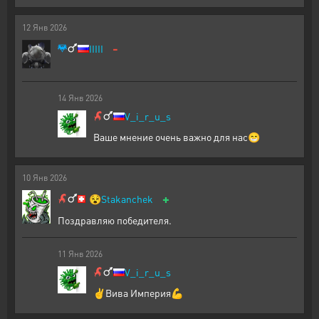
12
Янв
2026
-
IIIII
14
Янв
2026
V_i_r_u_s
Ваше мнение очень важно для нас😁
10
Янв
2026
+
😵
Stakanchek
Поздравляю победителя.
11
Янв
2026
V_i_r_u_s
✌️Вива Империя💪