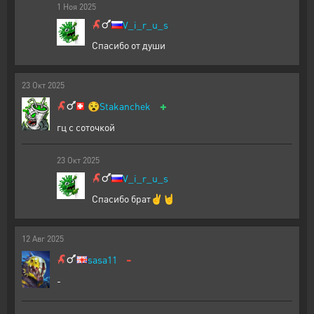
1
Ноя
2025
V_i_r_u_s
Спасибо от души
23
Окт
2025
+
😵
Stakanchek
гц с соточкой
23
Окт
2025
V_i_r_u_s
Спасибо брат✌️🤘
12
Авг
2025
-
sasa11
-