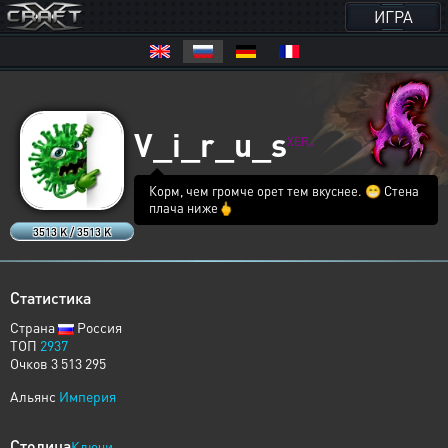
ИГРА
V_i_r_u_s
XERJ
Корм, чем громче орет тем вкуснее. 😁 Стена
плача ниже🖕
3513 K / 3513 K
Статистика
Страна
Россия
ТОП
2937
Очков 3 513 295
Альянс
Империя
Столица
Ключи