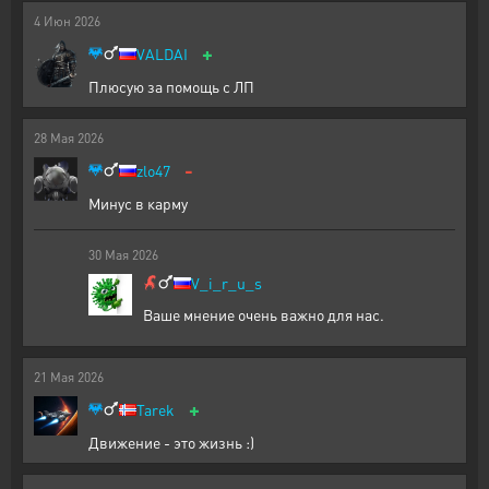
4
Июн
2026
+
VALDAI
Плюсую за помощь с ЛП
28
Мая
2026
-
zlo47
Минус в карму
30
Мая
2026
V_i_r_u_s
Ваше мнение очень важно для нас.
21
Мая
2026
+
Tarek
Движение - это жизнь :)