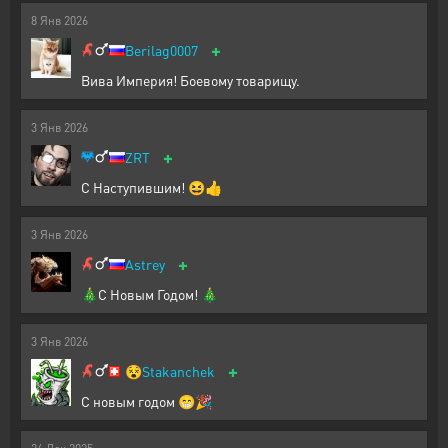
8
Янв
2026
+
Berilag0007
Вива Империя! Боевому товарищу.
3
Янв
2026
+
ZRT
С Наступившим! 😆👍
3
Янв
2026
+
Astrey
🎄С Новым Годом! 🎄
3
Янв
2026
+
😵
Stakanchek
С новым годом 😁🎉