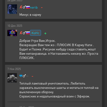
26
Дек
2025
-
nerib
Минус в карму
10
Дек
2025
+
KoHc
Добрае Утра Вам,Игрок.
Вазвращаю Вам тем жэ : ПЛЮСИК В Карму Нати .
Будит и Паэма .Рисунак нибуду сюда ставить,мошт
Вам нипанравица. я Наглахамить нихачу жэ .Проста
ПЛЮСИК.
7
Ноя
2025
-
Теплый ламповый уничтожитель. Любитель
заражать выключенные шахты и мотаться толпой на
выключенную оборону.
Сервисник и недальновидный воин с Эфиром.