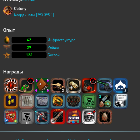
Colony
Координаты [293:395:1]
Опыт
42
Инфраструктура
39
Рейды
126
Боевой
Награды
3
2