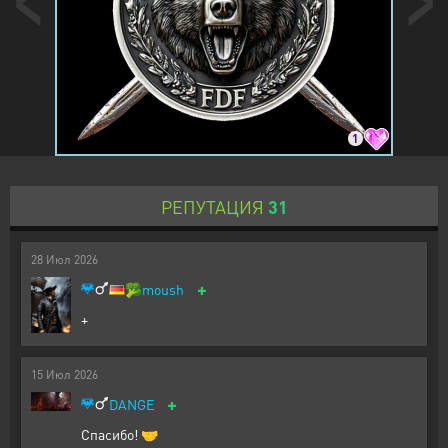
1
РЕПУТАЦИЯ
31
28
Июл
2026
+
🥦
moush
+
15
Июл
2026
+
DANGE
Спасибо! 🤝