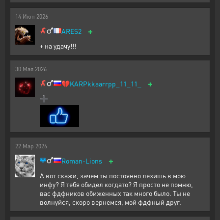
14
Июн
2026
+
ARES2
+ на удачу!!!
30
Мая
2026
+
💔
KARPkkaarrpp_11_11_
➕️
22
Мар
2026
+
Roman-Lions
А вот скажи, зачем ты постоянно лезишь в мою
инфу? Я тебя обидел когдато? Я просто не помню,
вас фдфников обиженных так много было. Ты не
волнуйся, скоро вернемся, мой фдфный друг.