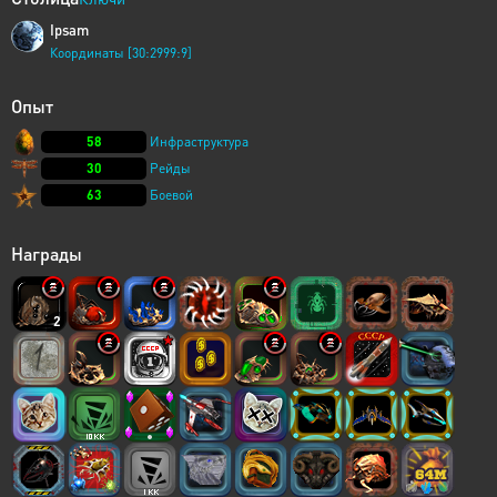
Ipsam
Координаты [30:2999:9]
Опыт
58
Инфраструктура
30
Рейды
63
Боевой
Награды
2