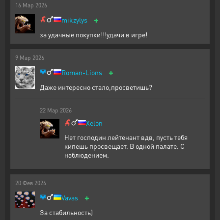
16
Мар
2026
+
mikzylys
за удачные покупки!!!удачи в игре!
9
Мар
2026
+
Roman-Lions
Даже интересно стало,просветишь?
22
Мар
2026
Xelon
Нет господин лейтенант вдв, пусть тебя
кипешь просвещает. В одной палате. С
наблюдением.
20
Фев
2026
+
Vavas
За стабильность)