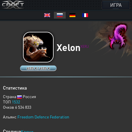
ИГРА
Xelon
XERJ
6535 K / 6535 K
Статистика
Страна
Россия
ТОП
1532
Очков 6 534 833
Альянс
Freedom Defence Federation
Столица
Ключи