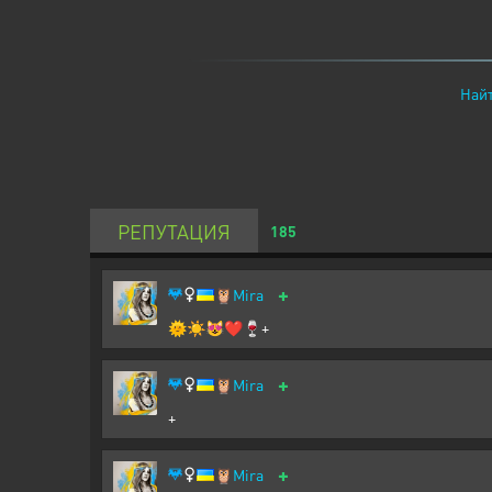
Найт
РЕПУТАЦИЯ
185
+
🦉
Mira
🌞☀️😻❤️🍷+
+
🦉
Mira
+
+
🦉
Mira