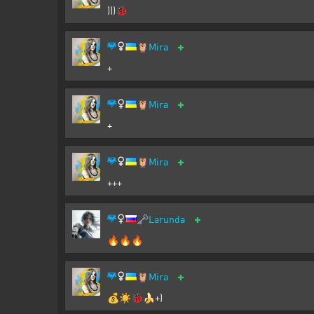
)))🐞
+
🦉
Mira
+
+
🦉
Mira
+
+
🦉
Mira
+++
+
🗝️
Larunda
🔥🔥🔥
+
🦉
Mira
💰☀️🐞🍌+)