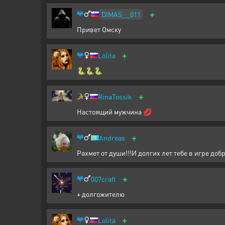
+
DIMAS__011
Привет Омску
+
Lolita
🐍🐍🐍
+
RinaTossik
Настоящий мужчина 💋
+
Andreas
Рахмет от души!!!И долгих лет тебе в игре доб
+
007craft
+ долгожителю
+
Lolita