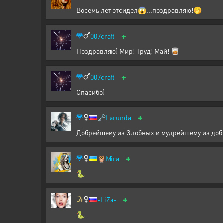
Восемь лет отсидел😱...поздравляю!🤭
+
007craft
Поздравляю) Мир! Труд! Май! 🥃
+
007craft
Спасибо)
+
🗝️
Larunda
Добрейшему из Злобных и мудрейшему 
+
🦉
Mira
🐍
+
-LiZa-
🐍