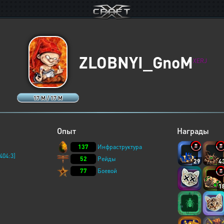
ZLOBNYI_GnoM
XERJ
17 M / 17 M
Опыт
Награды
137
Инфраструктура
404:3]
52
Рейды
29
4
77
Боевой
1