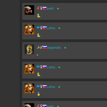
+
svett
🐍
+
Lolita
🐍
+
shpendik
+
+
Lolita
🐍
+
Lolita
🥇
+
svett