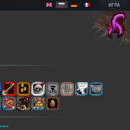
ИГРА
2
ение