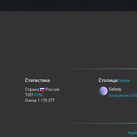
Статистика
Столица
Ключи
Страна
Россия
Colony
ТОП
6786
Координаты [410
Очков 1 170 377
Найт