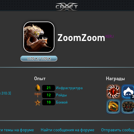
ZoomZoom
XERJ
1170 K / 1170 K
Опыт
Награды
21
Инфраструктура
:310:3]
12
Рейды
10
Боевой
и темы на форуме
Найти сообщения на форуме
Отправить сообщ