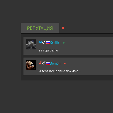
РЕПУТАЦИЯ
0
+
Krolik
за торговлю
-
Dem0n
Я тебя все равно поймаю...