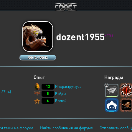
dozent1955
XERJ
220 K / 220 K
Опыт
Награды
13
Инфраструктура
:371:6]
5
Рейды
6
Боевой
и темы на форуме
Найти сообщения на форуме
Отправить сообщ