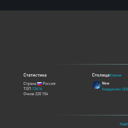
Статистика
Столица
Ключи
Страна
Россия
New
ТОП
12616
Координаты [332
Очков 220 154
Найт