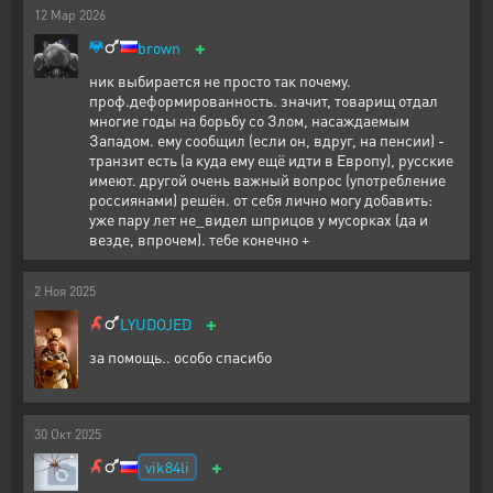
12
Мар
2026
+
brown
ник выбирается не просто так почему.
проф.деформированность. значит, товарищ отдал
многие годы на борьбу со Злом, насаждаемым
Западом. ему сообщил (если он, вдруг, на пенсии) -
транзит есть (а куда ему ещё идти в Европу), русские
имеют. другой очень важный вопрос (употребление
россиянами) решён. от себя лично могу добавить:
уже пару лет не_видел шприцов у мусорках (да и
везде, впрочем). тебе конечно +
2
Ноя
2025
+
LYUDOJED
за помощь.. особо спасибо
30
Окт
2025
+
vik84li