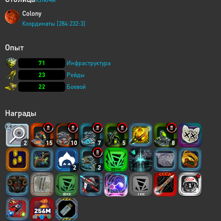
Colony
Координаты [284:232:3]
Опыт
71
Инфраструктура
23
Рейды
22
Боевой
Награды
2
15
10
7
5
8
2
2