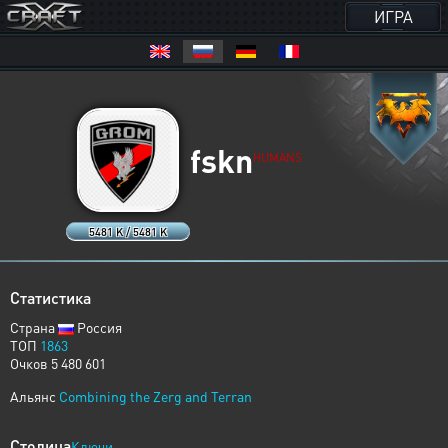
ИГРА
fskn
HUMANS
5481 K / 5481 K
Статистика
Страна
Россия
ТОП
1863
Очков 5 480 601
Альянс
Combining the Zerg and Terran
Столица
Ключи