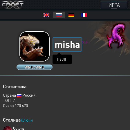
ИГРА
misha
XERJ
На ЛП
170 K / 170 K
Статистика
Страна
Россия
ТОП -/-
Очков 170 470
Столица
Ключи
Colony