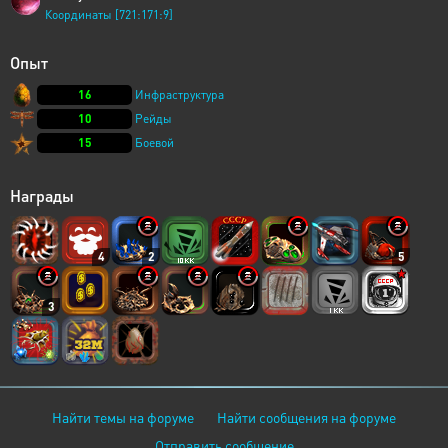
Координаты [721:171:9]
Опыт
16
Инфраструктура
10
Рейды
15
Боевой
Награды
4
2
5
3
Найти темы на форуме
Найти сообщения на форуме
Отправить сообщение