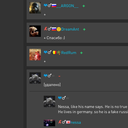
+
__ARGON__
+
+
🙂
DreamAnt
+ Спасибо :)
+
🌴
RedRum
+
-
[удалено]
Nessa, like his name says. He is no true
He lives in germany. so he is a fake russ
nessa