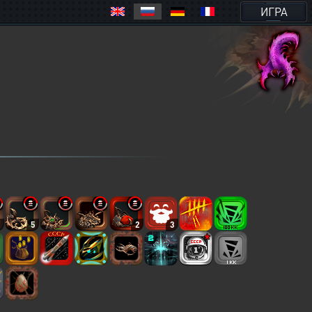
ИГРА
3
5
2
3