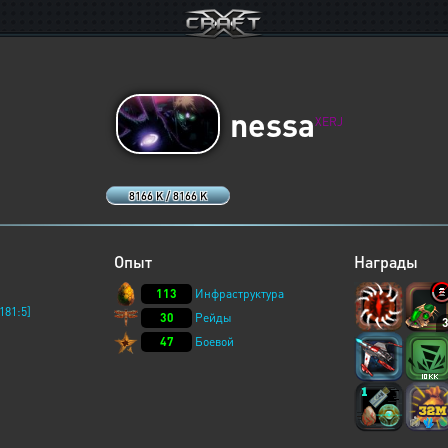
nessa
XERJ
8166 K / 8166 K
Опыт
Награды
113
Инфраструктура
181:5]
30
Рейды
47
Боевой