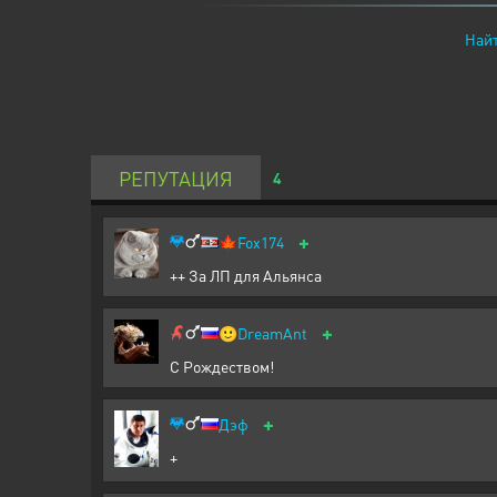
Найт
РЕПУТАЦИЯ
4
+
🍁
Fox174
++ За ЛП для Альянса
+
🙂
DreamAnt
С Рождеством!
+
Дэф
+