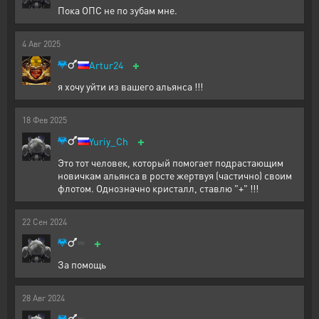
Пока ОПС не по зубам мне.
4
Авг
2025
+
Artur24
я хочу уйти из вашего альянса !!!
18
Фев
2025
+
Yuriy_Ch
Это тот человек, который помогает подрастающим
новичкам альянса в росте жертвуя (частично) своим
флотом. Однозначно кристалл, ставлю "+" !!!
22
Сен
2024
+
За помощь
28
Авг
2024
-