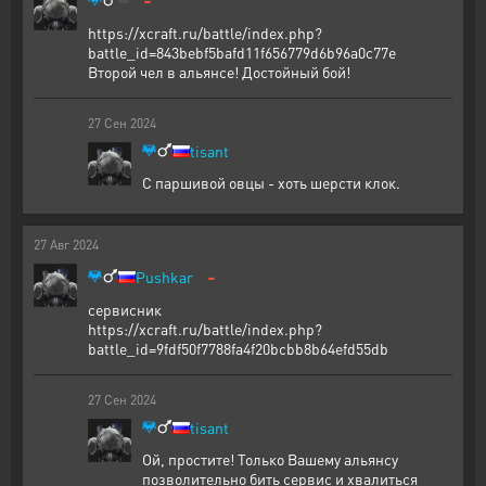
https://xcraft.ru/battle/index.php?
battle_id=843bebf5bafd11f656779d6b96a0c77e
Второй чел в альянсе! Достойный бой!
27
Сен
2024
tisant
С паршивой овцы - хоть шерсти клок.
27
Авг
2024
-
Pushkar
сервисник
https://xcraft.ru/battle/index.php?
battle_id=9fdf50f7788fa4f20bcbb8b64efd55db
27
Сен
2024
tisant
Ой, простите! Только Вашему альянсу
позволительно бить сервис и хвалиться