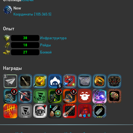
New
Координаты [105:365:5]
Опыт
38
Инфраструктура
18
Рейды
27
Боевой
Награды
5