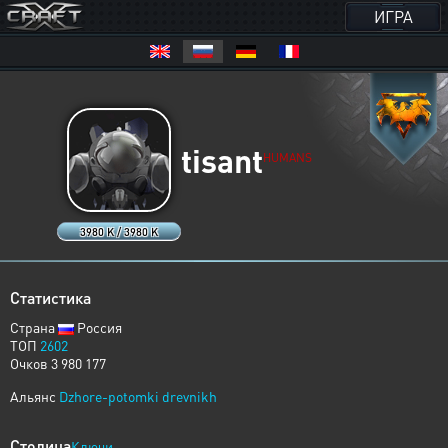
ИГРА
tisant
HUMANS
3980 K / 3980 K
Статистика
Страна
Россия
ТОП
2602
Очков 3 980 177
Альянс
Dzhore-potomki drevnikh
Столица
Ключи