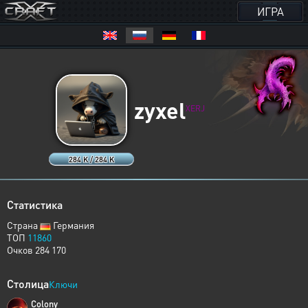
ИГРА
zyxel
XERJ
284 K / 284 K
Статистика
Страна
Германия
ТОП
11860
Очков 284 170
Столица
Ключи
Colony