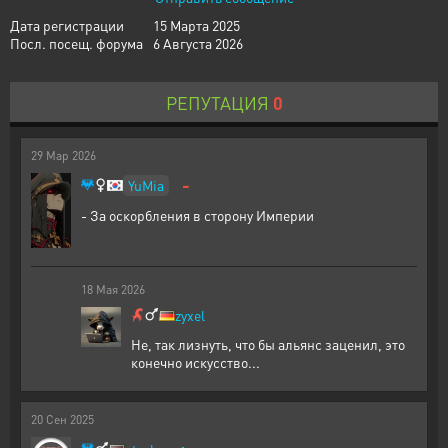
Дата регистрации
15 Марта 2025
Посл. посещ. форума
6 Августа 2026
РЕПУТАЦИЯ
0
29
Мар
2026
-
YuMia
- За оскорбления в сторону Империи
18
Мая
2026
zyxel
Не, так лизнуть, что бы альянс заценил, это
конечно искусство...
20
Сен
2025