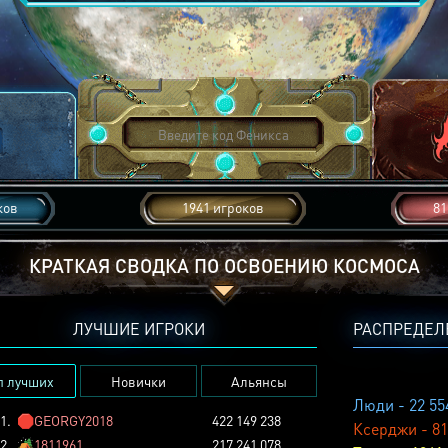
ков
1941 игроков
81
КРАТКАЯ СВОДКА ПО ОСВОЕНИЮ КОСМОСА
ЛУЧШИЕ ИГРОКИ
РАСПРЕДЕЛ
п лучших
Новички
Альянсы
Люди - 22 55
1.
🛑
GEORGY2018
422 149 238
Ксерджи - 81
2.
🏕️
1811961
217 241 078