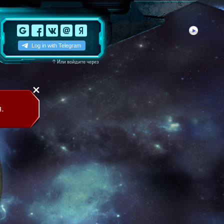
↑
Или войдите через
.