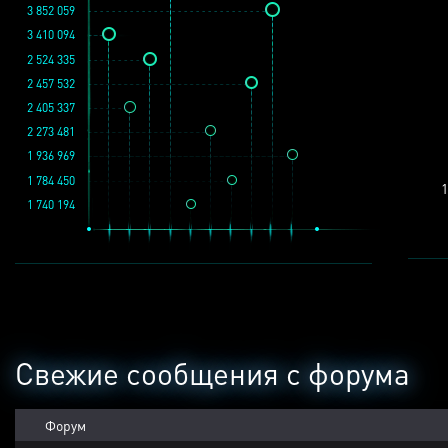
3 852 059
3 410 094
2 524 335
2 457 532
2 405 337
2 273 481
1 936 969
1 784 450
1
1 740 194
Свежие сообщения с форума
Форум