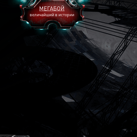
МЕГАБОЙ
величайший в истории
2893
2269
2240