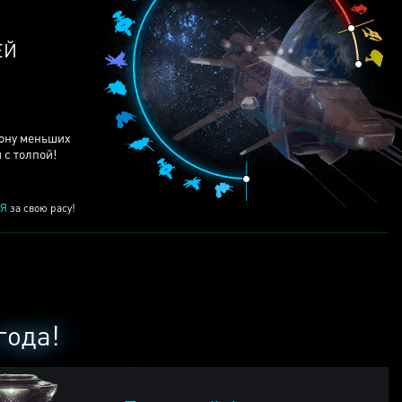
ЕЙ
рону меньших
 с толпой!
Я
за свою расу!
года!