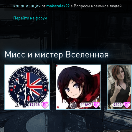
колонизация
от
makaralex92
в
Вопросы новичков людей
Перейти на форум
Мисс и мистер Вселенная
17138
11897
9303