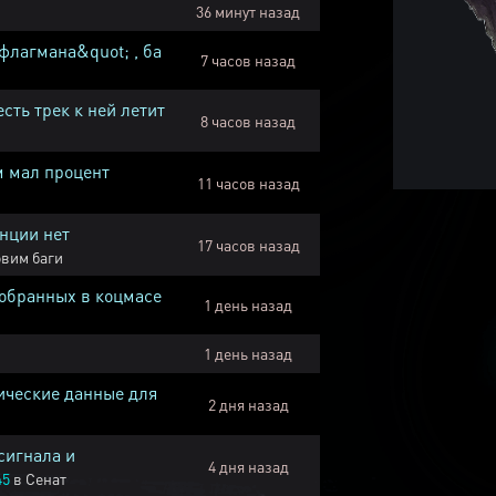
36 минут назад
флагмана&quot; , ба
7 часов назад
есть трек к ней летит
8 часов назад
м мал процент
11 часов назад
нции нет
17 часов назад
вим баги
собранных в коцмасе
1 день назад
1 день назад
ические данные для
2 дня назад
сигнала и
4 дня назад
45
в
Сенат