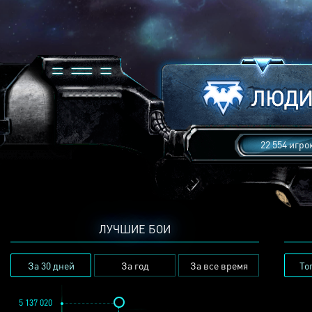
22 554 игро
ЛУЧШИЕ БОИ
За 30 дней
За год
За все время
То
5 137 020