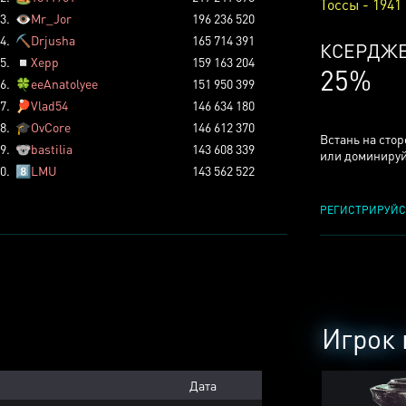
Тоссы - 1941
3.
👁️
Mr_Jor
196 236 520
4.
⛏️
Drjusha
165 714 391
КСЕРДЖ
5.
◽
Xepp
159 163 204
25%
6.
🍀
eeAnatolyee
151 950 399
7.
🏓
Vlad54
146 634 180
8.
🎓
OvCore
146 612 370
Встань на сто
9.
🐨
bastilia
143 608 339
или доминируй
0.
8️⃣
LMU
143 562 522
РЕГИСТРИРУЙС
Игрок 
Дата