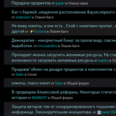
Передача предметов
от
panki
в
Новые идеи
Баг с биржей ,неудачное расположение &quot;первого 
от
vladislav1
в
Ловим баги
Не вижу кометы, а они есть , Слой с кометами пропал , 
другой
от
⚡
Victoria
в
Ловим баги
Демократия - некоректный бонус за пропаганду, совсе
выработки.
от
UncleanOne
в
Ловим баги
Пропадает иконка загрузить желаемые ресурсы, На ста
возможности загружать желаемые ресурсы
от
Ivanko
в
Ло
Продажа/ обмен на дендре предметов и компонентов 
от
Zakk
в
Сенат
кометы, поиск комет
от
Seen
в
Общий форум
В предверии Альянсовой реформы, Некоторые статист
истории
от
MAMOHT
в
Общий форум
Защита авторов тем от скоординированного глушения 
информаци, Законодательная инициатива.
от
🏦
bank123