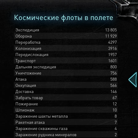
Космические флоты в полете
Экспедиция
13 805
Оборона
11 929
Переработка
4297
Колонизация
3916
Передислокация
1957
Транспорт
1601
Дальняя экспедиция
800
Уничтожение
756
Атака
588
Оккупация
566
Доставка
146
Забрать товар
67
Пожирание
12
Шпионаж
10
Заражение шахты металла
8
Ракетная атака
7
Заражение скважины газа
4
Заражение рудника минералов
2