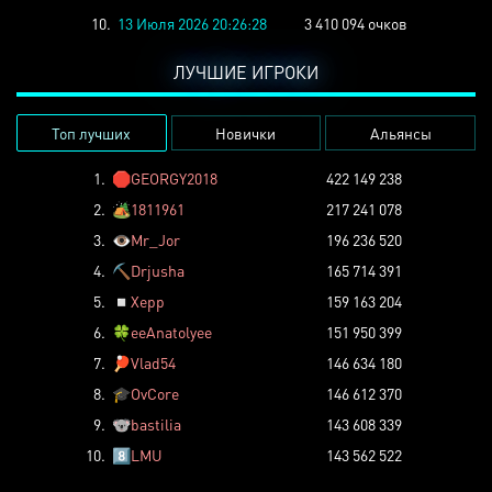
10.
13 Июля 2026 20:26:28
3 410 094 очков
ЛУЧШИЕ ИГРОКИ
Топ лучших
Новички
Альянсы
1.
🛑
GEORGY2018
422 149 238
2.
🏕️
1811961
217 241 078
3.
👁️
Mr_Jor
196 236 520
4.
⛏️
Drjusha
165 714 391
5.
◽
Xepp
159 163 204
6.
🍀
eeAnatolyee
151 950 399
7.
🏓
Vlad54
146 634 180
8.
🎓
OvCore
146 612 370
9.
🐨
bastilia
143 608 339
10.
8️⃣
LMU
143 562 522