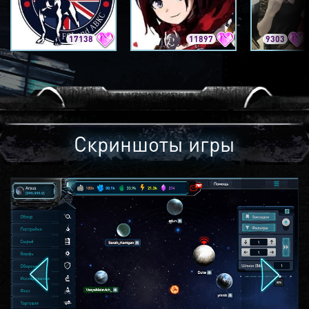
17138
11897
9303
Скриншоты игры