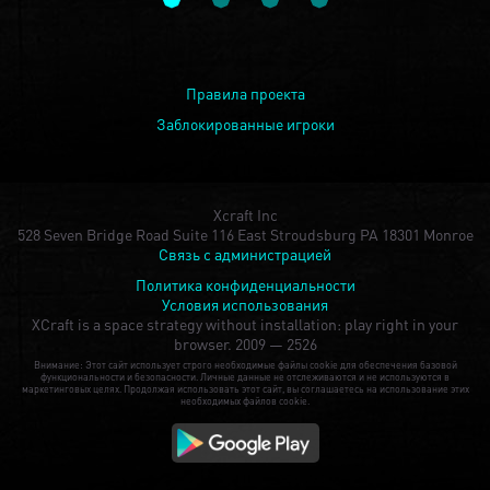
Правила проекта
Заблокированные игроки
Xcraft Inc
528 Seven Bridge Road Suite 116 East Stroudsburg PA 18301 Monroe
Связь с администрацией
Политика конфиденциальности
Условия использования
XCraft is a space strategy without installation: play right in your
browser.
2009 — 2526
Внимание: Этот сайт использует строго необходимые файлы cookie для обеспечения базовой
функциональности и безопасности. Личные данные не отслеживаются и не используются в
маркетинговых целях. Продолжая использовать этот сайт, вы соглашаетесь на использование этих
необходимых файлов cookie.