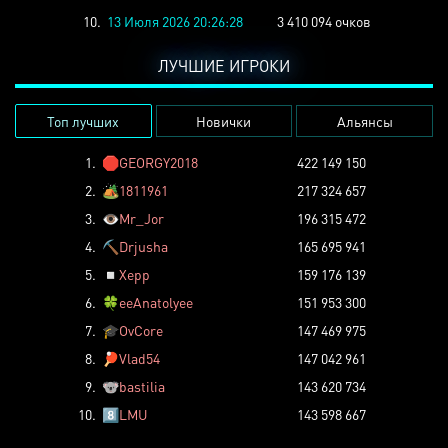
10.
13 Июля 2026 20:26:28
3 410 094 очков
ЛУЧШИЕ ИГРОКИ
Топ лучших
Новички
Альянсы
1.
🛑
GEORGY2018
422 149 150
2.
🏕️
1811961
217 324 657
3.
👁️
Mr_Jor
196 315 472
4.
⛏️
Drjusha
165 695 941
5.
◽
Xepp
159 176 139
6.
🍀
eeAnatolyee
151 953 300
7.
🎓
OvCore
147 469 975
8.
🏓
Vlad54
147 042 961
9.
🐨
bastilia
143 620 734
10.
8️⃣
LMU
143 598 667