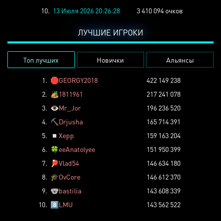
10.
13 Июля 2026 20:26:28
3 410 094 очков
ЛУЧШИЕ ИГРОКИ
Топ лучших
Новички
Альянсы
1.
🛑
GEORGY2018
422 149 238
2.
🏕️
1811961
217 241 078
3.
👁️
Mr_Jor
196 236 520
4.
⛏️
Drjusha
165 714 391
5.
◽
Xepp
159 163 204
6.
🍀
eeAnatolyee
151 950 399
7.
🏓
Vlad54
146 634 180
8.
🎓
OvCore
146 612 370
9.
🐨
bastilia
143 608 339
10.
8️⃣
LMU
143 562 522