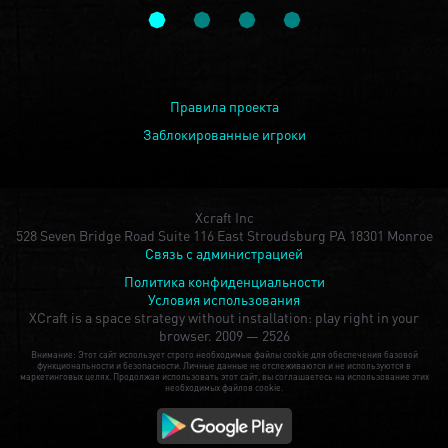
Правила проекта
Заблокированные игроки
Xcraft Inc
528 Seven Bridge Road Suite 116 East Stroudsburg PA 18301 Monroe
Связь с администрацией
Политика конфиденциальности
Условия использования
XCraft is a space strategy without installation: play right in your
browser.
2009 — 2526
Внимание: Этот сайт использует строго необходимые файлы cookie для обеспечения базовой
функциональности и безопасности. Личные данные не отслеживаются и не используются в
маркетинговых целях. Продолжая использовать этот сайт, вы соглашаетесь на использование этих
необходимых файлов cookie.