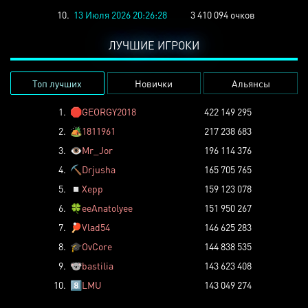
10.
13 Июля 2026 20:26:28
3 410 094 очков
ЛУЧШИЕ ИГРОКИ
Топ лучших
Новички
Альянсы
1.
🛑
GEORGY2018
422 149 295
2.
🏕️
1811961
217 238 683
3.
👁️
Mr_Jor
196 114 376
4.
⛏️
Drjusha
165 705 765
5.
◽
Xepp
159 123 078
6.
🍀
eeAnatolyee
151 950 267
7.
🏓
Vlad54
146 625 283
8.
🎓
OvCore
144 838 535
9.
🐨
bastilia
143 623 408
10.
8️⃣
LMU
143 049 274