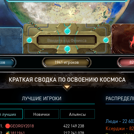
ков
1941 игроков
82
КРАТКАЯ СВОДКА ПО ОСВОЕНИЮ КОСМОСА
ЛУЧШИЕ ИГРОКИ
РАСПРЕДЕЛ
п лучших
Новички
Альянсы
Люди - 22 60
1.
🛑
GEORGY2018
422 149 238
Ксерджи - 82
2.
🏕️
1811961
217 241 078