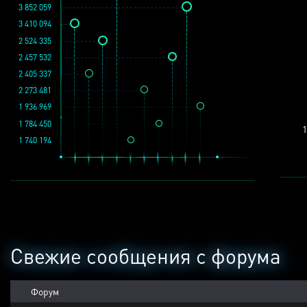
3 852 059
3 410 094
2 524 335
2 457 532
2 405 337
2 273 481
1 936 969
1 784 450
1
1 740 194
Свежие сообщения с форума
Форум