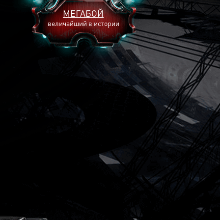
МЕГАБОЙ
величайший в истории
2893
2269
2240