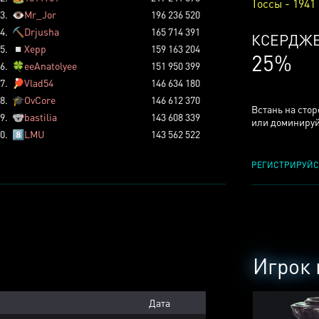
Тоссы - 1941
3.
👁️
Mr_Jor
196 236 520
4.
⛏️
Drjusha
165 714 391
КСЕРДЖ
5.
◽
Xepp
159 163 204
25%
6.
🍀
eeAnatolyee
151 950 399
7.
🏓
Vlad54
146 634 180
8.
🎓
OvCore
146 612 370
Встань на сто
9.
🐨
bastilia
143 608 339
или доминируй
0.
8️⃣
LMU
143 562 522
РЕГИСТРИРУЙС
Игрок 
Дата