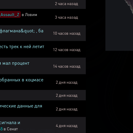
2 часа назад
Assault_Z
в
Ловим
3 часа назад
флагмана&quot; , ба
10 часов назад
есть трек к ней летит
12 часов назад
м мал процент
14 часов назад
собранных в коцмасе
2 дня назад
2 дня назад
ические данные для
2 дня назад
сигнала и
4 дня назад
45
в
Сенат