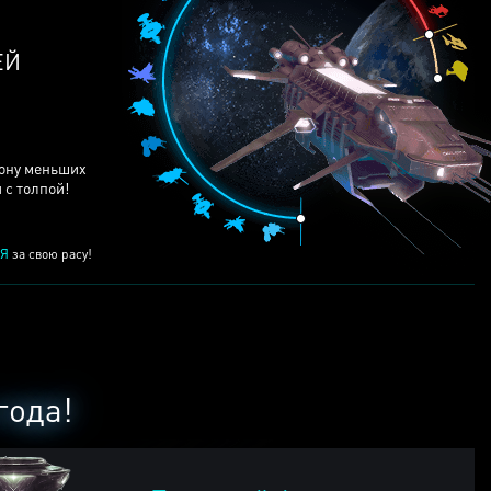
ЕЙ
рону меньших
 с толпой!
Я
за свою расу!
года!