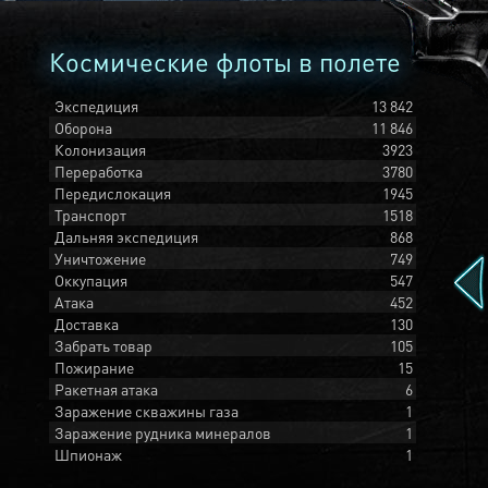
Космические флоты в полете
Экспедиция
13 842
Оборона
11 846
Колонизация
3923
Переработка
3780
Передислокация
1945
Транспорт
1518
Дальняя экспедиция
868
Уничтожение
749
Оккупация
547
Атака
452
Доставка
130
Забрать товар
105
Пожирание
15
Ракетная атака
6
Заражение скважины газа
1
Заражение рудника минералов
1
Шпионаж
1