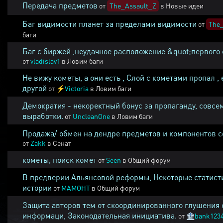
Передача предметов
от
The_Assault_Z
в
Новые идеи
Баг видимости планет за пределами видимости
от
The_
баги
Баг с биржей ,неудачное расположение &quot;первого 
от
vladislav1
в
Ловим баги
Не вижу кометы, а они есть , Слой с кометами пропал , 
другой
от
⚡
Victoria
в
Ловим баги
Демократия - некоректный бонус за пропаганду, совсе
выработки.
от
UncleanOne
в
Ловим баги
Продажа/ обмен на дендре предметов и компонентов 
от
Zakk
в
Сенат
кометы, поиск комет
от
Seen
в
Общий форум
В предверии Альянсовой реформы, Некоторые статист
истории
от
MAMOHT
в
Общий форум
Защита авторов тем от скоординированного глушения 
информаци, Законодательная инициатива.
от
🏦
bank123