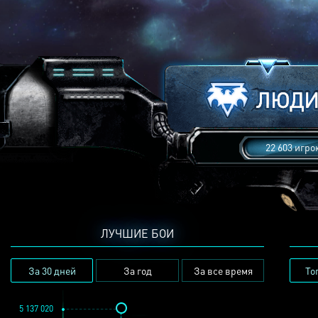
22 603 игро
ЛУЧШИЕ БОИ
За 30 дней
За год
За все время
То
5 137 020