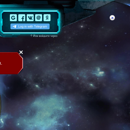
↑
Или войдите через
.