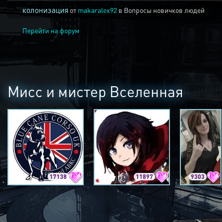
колонизация
от
makaralex92
в
Вопросы новичков людей
Перейти на форум
Мисс и мистер Вселенная
17138
11897
9303