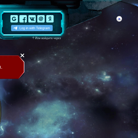
↑
Или войдите через
.