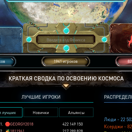
ков
1941 игроков
82
КРАТКАЯ СВОДКА ПО ОСВОЕНИЮ КОСМОСА
ЛУЧШИЕ ИГРОКИ
РАСПРЕДЕЛ
п лучших
Новички
Альянсы
Люди - 22 50
1.
🛑
GEORGY2018
422 149 150
Ксерджи - 82
2.
🏕️
1811961
217 289 828