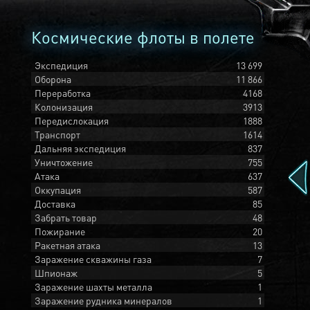
Космические флоты в полете
Экспедиция
13 699
Оборона
11 866
Переработка
4168
Колонизация
3913
Передислокация
1888
Транспорт
1614
Дальняя экспедиция
837
Уничтожение
755
Атака
637
Оккупация
587
Доставка
85
Забрать товар
48
Пожирание
20
Ракетная атака
13
Заражение скважины газа
7
Шпионаж
5
Заражение шахты металла
1
Заражение рудника минералов
1