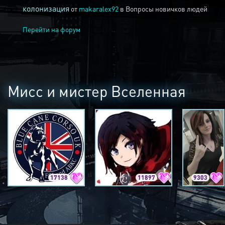
колонизация
от
makaralex92
в
Вопросы новичков людей
Перейти на форум
Мисс и мистер Вселенная
17138
11897
9303