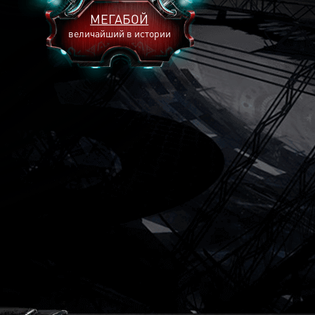
МЕГАБОЙ
величайший в истории
2893
2269
2240