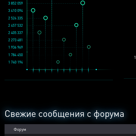
3 852 059
3 410 094
2 524 335
2 457 532
2 405 337
2 273 481
1 936 969
1 784 450
1
1 740 194
Свежие сообщения с форума
Форум