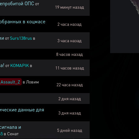
непробитой ОПС
от
19 минут назад
собранных в коцмасе
2 часа назад
ми
от
Surs138rus
в
3 часа назад
8 часов назад
а!
от
KOMAPIK
в
11 часов назад
Assault_Z
в
Ловим
22 часа назад
2 дня назад
ические данные для
3 дня назад
сигнала и
5 дней назад
45
в
Сенат