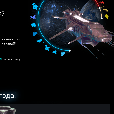
ЕЙ
рону меньших
 с толпой!
Я
за свою расу!
года!