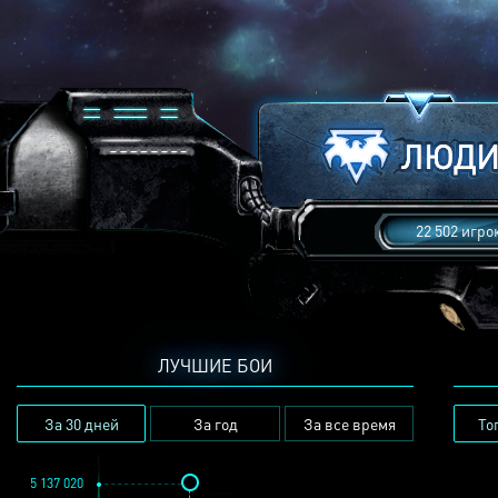
22 502 игро
ЛУЧШИЕ БОИ
За 30 дней
За год
За все время
То
5 137 020