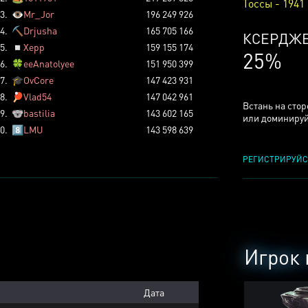
Тоссы - 1941
3.
👁️
Mr_Jor
196 249 926
4.
⛏️
Drjusha
165 705 166
КСЕРДЖ
5.
◽
Xepp
159 155 174
25%
6.
🍀
eeAnatolyee
151 950 399
7.
🎓
OvCore
147 423 931
8.
🏓
Vlad54
147 042 961
Встань на сто
9.
🐨
bastilia
143 602 165
или доминируй
0.
8️⃣
LMU
143 598 639
РЕГИСТРИРУЙС
Игрок 
Дата