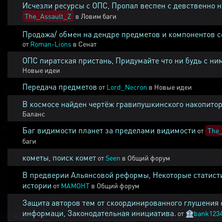
Исчезли ресурсы с ОПС, Пропал веспен с девственно 
The_Assault_Z
в
Ловим баги
Продажа/ обмен на дендре предметов и компонентов 
от
Roman-Lions
в
Сенат
ОПС пиратская пристань, Придумайте что ни будь с ни
Новые идеи
Передача предметов
от
Lord_Necron
в
Новые идеи
В космосе найден чертёж гравипушкинского накопитор
Баланс
Баг видимости планет за пределами видимости
от
The_
баги
кометы, поиск комет
от
Seen
в
Общий форум
В предверии Альянсовой реформы, Некоторые статист
истории
от
MAMOHT
в
Общий форум
Защита авторов тем от скоординированного глушения 
информаци, Законодательная инициатива.
от
🏦
bank123