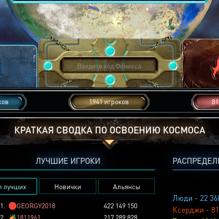
ков
1941 игроков
81
КРАТКАЯ СВОДКА ПО ОСВОЕНИЮ КОСМОСА
ЛУЧШИЕ ИГРОКИ
РАСПРЕДЕЛ
п лучших
Новички
Альянсы
Люди - 22 36
1.
🛑
GEORGY2018
422 149 150
Ксерджи - 81
2.
🏕️
1811961
217 289 828