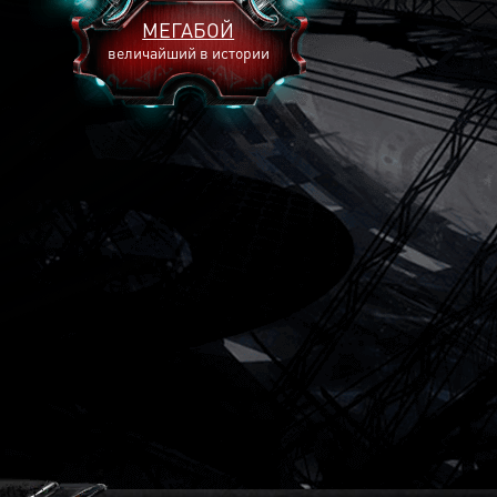
МЕГАБОЙ
величайший в истории
2893
2269
2240