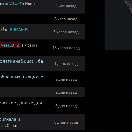
ми
от
VityaP
в
Новые
1 час назад
3 часа назад
а!
от
KOMAPIK
в
5 часов назад
Assault_Z
в
Ловим
16 часов назад
флагмана&quot; , ба
1 день назад
собранных в коцмасе
2 дня назад
2 дня назад
ические данные для
3 дня назад
сигнала и
5 дней назад
45
в
Сенат