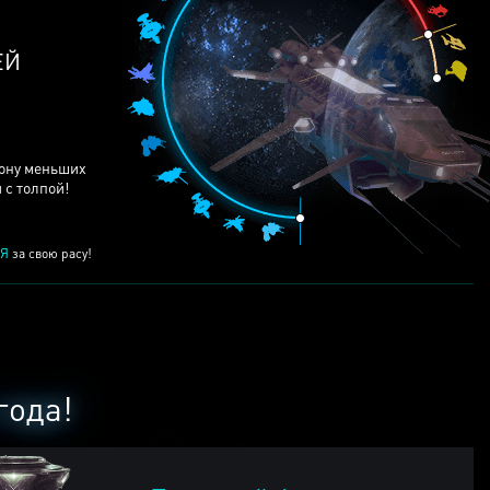
ЕЙ
рону меньших
 с толпой!
Я
за свою расу!
года!