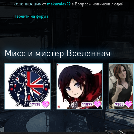
колонизация
от
makaralex92
в
Вопросы новичков людей
Перейти на форум
Мисс и мистер Вселенная
17138
11897
9303