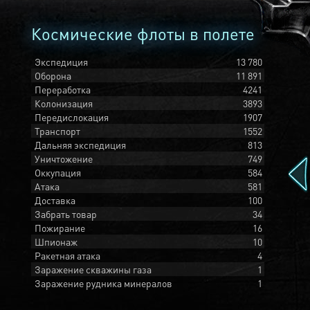
Космические флоты в полете
Экспедиция
13 780
Оборона
11 891
Переработка
4241
Колонизация
3893
Передислокация
1907
Транспорт
1552
Дальняя экспедиция
813
Уничтожение
749
Оккупация
584
Атака
581
Доставка
100
Забрать товар
34
Пожирание
16
Шпионаж
10
Ракетная атака
4
Заражение скважины газа
1
Заражение рудника минералов
1