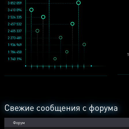
3 852 059
3 410 094
2 524 335
2 457 532
2 405 337
2 273 481
1 936 969
1 784 450
1
1 740 194
Свежие сообщения с форума
Форум