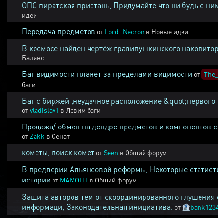
ОПС пиратская пристань, Придумайте что ни будь с ни
идеи
Передача предметов
от
Lord_Necron
в
Новые идеи
В космосе найден чертёж гравипушкинского накопитор
Баланс
Баг видимости планет за пределами видимости
от
The_
баги
Баг с биржей ,неудачное расположение &quot;первого 
от
vladislav1
в
Ловим баги
Продажа/ обмен на дендре предметов и компонентов 
от
Zakk
в
Сенат
кометы, поиск комет
от
Seen
в
Общий форум
В предверии Альянсовой реформы, Некоторые статист
истории
от
MAMOHT
в
Общий форум
Защита авторов тем от скоординированного глушения 
информаци, Законодательная инициатива.
от
🏦
bank123