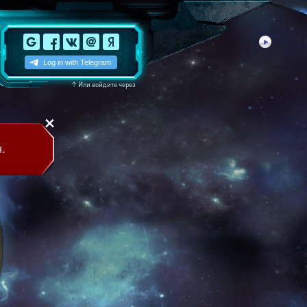
↑
Или войдите через
.