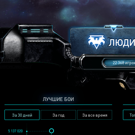
22 368 игро
ЛУЧШИЕ БОИ
За 30 дней
За год
За все время
То
5 137 020