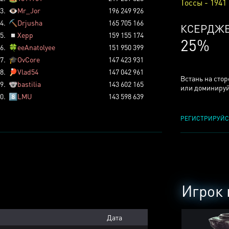
Тоссы - 1941
3.
👁️
Mr_Jor
196 249 926
4.
⛏️
Drjusha
165 705 166
КСЕРДЖ
5.
◽
Xepp
159 155 174
25%
6.
🍀
eeAnatolyee
151 950 399
7.
🎓
OvCore
147 423 931
8.
🏓
Vlad54
147 042 961
Встань на сто
9.
🐨
bastilia
143 602 165
или доминируй
0.
8️⃣
LMU
143 598 639
РЕГИСТРИРУЙС
Игрок 
Дата