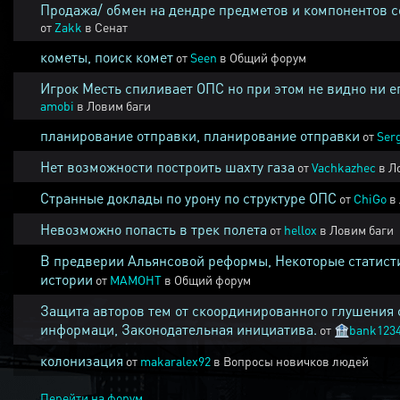
Продажа/ обмен на дендре предметов и компонентов 
от
Zakk
в
Сенат
кометы, поиск комет
от
Seen
в
Общий форум
Игрок Месть спиливает ОПС но при этом не видно ни е
amobi
в
Ловим баги
планирование отправки, планирование отправки
от
Ser
Нет возможности построить шахту газа
от
Vachkazhec
в
Л
Странные доклады по урону по структуре ОПС
от
ChiGo
в
Невозможно попасть в трек полета
от
hellox
в
Ловим баги
В предверии Альянсовой реформы, Некоторые статист
истории
от
MAMOHT
в
Общий форум
Защита авторов тем от скоординированного глушения 
информаци, Законодательная инициатива.
от
🏦
bank123
колонизация
от
makaralex92
в
Вопросы новичков людей
Перейти на форум