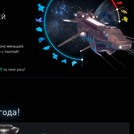
ЕЙ
рону меньших
 с толпой!
Я
за свою расу!
года!