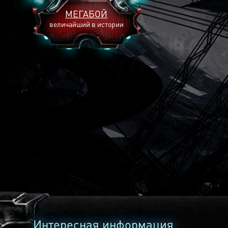
МЕГАБОЙ
величайший в истории
2893
2269
2240
Интересная информация