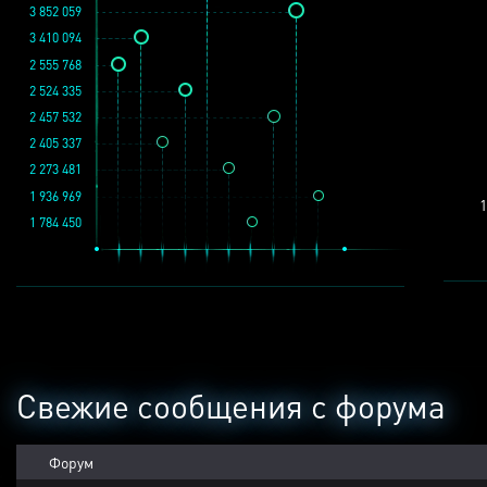
3 852 059
3 410 094
2 555 768
2 524 335
2 457 532
2 405 337
2 273 481
1 936 969
1
1 784 450
Свежие сообщения с форума
Форум