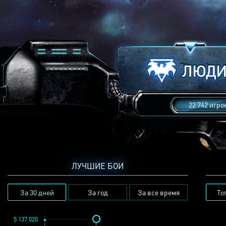
22 742 игро
ЛУЧШИЕ БОИ
За 30 дней
За год
За все время
То
5 137 020