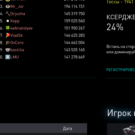
Тоссы - 1941
3.
👁️
Mr_Jor
196 114 151
4.
⛏️
Drjusha
165 319 750
КСЕРДЖ
5.
◽
Xepp
159 025 560
24%
6.
🍀
eeAnatolyee
151 950 267
7.
🏓
Vlad54
146 625 283
8.
🎓
OvCore
144 662 004
Встань на сто
9.
🐨
bastilia
143 535 165
или доминируй
0.
8️⃣
LMU
141 278 669
РЕГИСТРИРУЙС
Игрок 
Дата