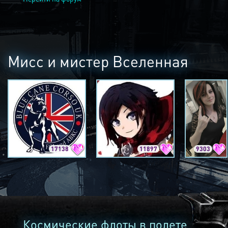
Мисс и мистер Вселенная
17138
11897
9303
Космические флоты в полете