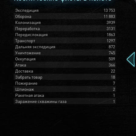
Экспедиция
13 753
Оборона
11 883
Колонизация
3939
Переработка
3131
Передислокация
1863
Транспорт
1297
Дальняя экспедиция
872
Уничтожение
745
Оккупация
509
Атака
366
Доставка
22
Забрать товар
18
Пожирание
7
Шпионаж
2
Ракетная атака
1
Заражение скважины газа
1