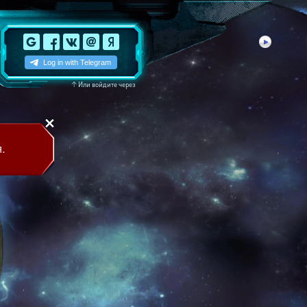
↑
Или войдите через
.