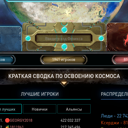
ков
1941 игроков
81
КРАТКАЯ СВОДКА ПО ОСВОЕНИЮ КОСМОСА
ЛУЧШИЕ ИГРОКИ
РАСПРЕДЕЛ
п лучших
Новички
Альянсы
Люди - 22 74
1.
🛑
GEORGY2018
422 032 337
Ксерджи - 81
2.
🏕️
1811961
217 245 496