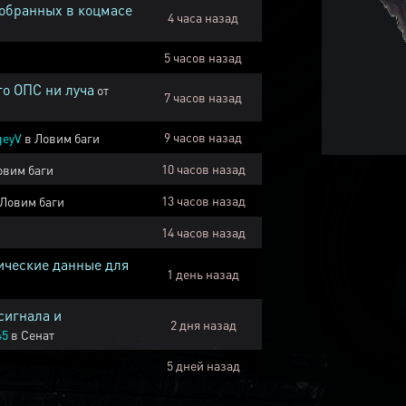
собранных в коцмасе
4 часа назад
5 часов назад
го ОПС ни луча
от
7 часов назад
9 часов назад
geyV
в
Ловим баги
10 часов назад
овим баги
13 часов назад
Ловим баги
14 часов назад
ические данные для
1 день назад
сигнала и
2 дня назад
45
в
Сенат
5 дней назад